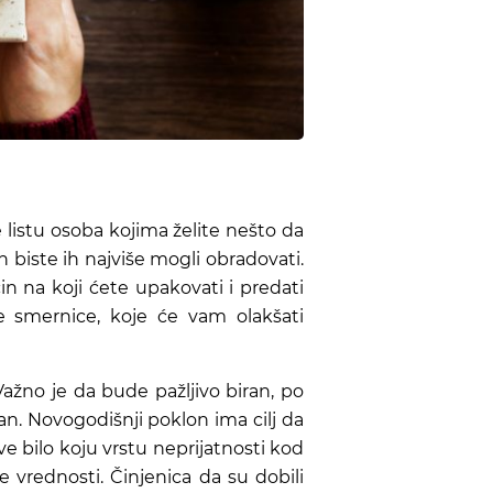
 listu osoba kojima želite nešto da
in biste ih najviše mogli obradovati.
in na koji ćete upakovati i predati
e smernice, koje će vam olakšati
žno je da bude pažljivo biran, po
n. Novogodišnji poklon ima cilj da
ve bilo koju vrstu neprijatnosti kod
 vrednosti. Činjenica da su dobili