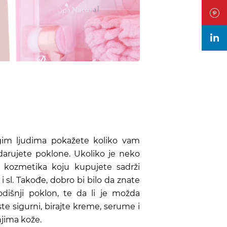
in
gim ljudima pokažete koliko vam
darujete poklone. Ukoliko je neko
 kozmetika koju kupujete sadrži
i sl. Takođe, dobro bi bilo da znate
dišnji poklon, te da li je možda
te sigurni, birajte kreme, serume i
njima kože.