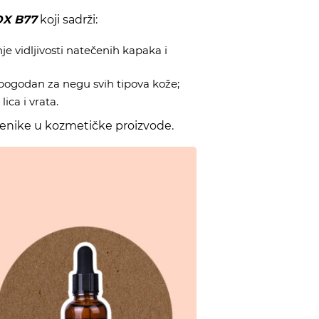
X B77
koji sadrži:
je vidljivosti natečenih kapaka i
 pogodan za negu svih tipova kože;
ica i vrata.
bljenike u kozmetičke proizvode.