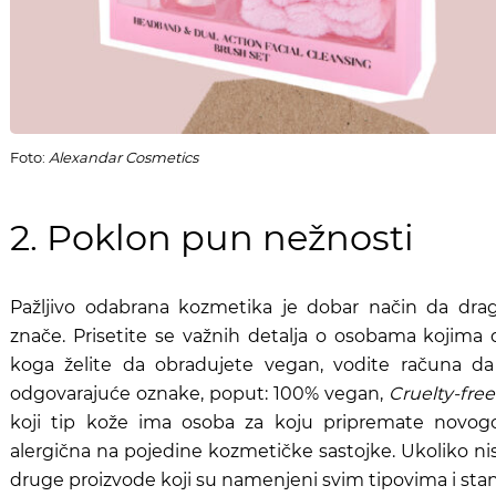
Foto:
Alexandar Cosmetics
2. Poklon pun nežnosti
Pažljivo odabrana kozmetika je dobar način da dra
znače. Prisetite se važnih detalja o osobama kojima 
koga želite da obradujete vegan, vodite računa da
odgovarajuće oznake, poput: 100% vegan,
Cruelty-free
koji tip kože ima osoba za koju pripremate novogo
alergična na pojedine kozmetičke sastojke. Ukoliko nis
druge proizvode koji su namenjeni svim tipovima i sta