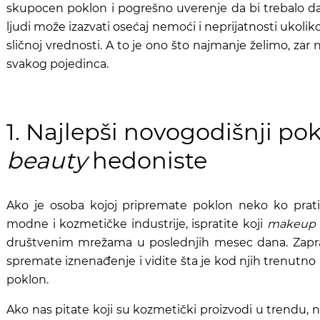
skupocen poklon i pogrešno uverenje da bi trebalo 
ljudi može izazvati osećaj nemoći i neprijatnosti ukoliko
sličnoj vrednosti. A to je ono što najmanje želimo, zar n
svakog pojedinca.
1. Najlepši novogodišnji po
beauty
hedoniste
Ako je osoba kojoj pripremate poklon neko ko prati
modne i kozmetičke industrije, ispratite koji
makeup
društvenim mrežama u poslednjih mesec dana. Zaprati
spremate iznenađenje i vidite šta je kod njih trenutno 
poklon.
Ako nas pitate koji su kozmetički proizvodi u trendu, n