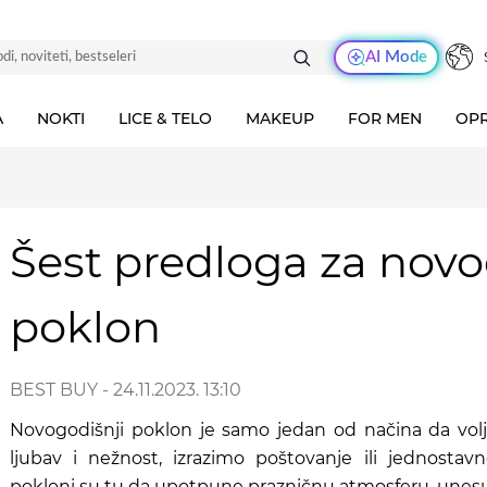
AI Mode
A
NOKTI
LICE & TELO
MAKEUP
FOR MEN
OPR
Šest predloga za novo
poklon
BEST BUY
- 24.11.2023. 13:10
Novogodišnji poklon je samo jedan od načina da vo
ljubav i nežnost, izrazimo poštovanje ili jednost
pokloni su tu da upotpune prazničnu atmosferu, unesu