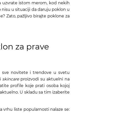
da uzvrate istom merom, kod nekih
 nisu u situaciji da daruju poklon u
e? Zato, pažljivo birajte poklone za
klon za prave
 sve novitete i trendove u svetu
i
skincare
proizvodi su aktuelni na
te profile koje prati osoba kojoj
aktuelno. U skladu sa tim izaberite
a vrhu liste popularnosti nalaze se: