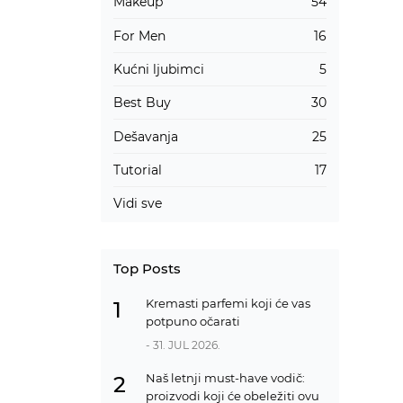
Makeup
54
For Men
16
Kućni ljubimci
5
Best Buy
30
Dešavanja
25
Tutorial
17
Vidi sve
Top Posts
Kremasti parfemi koji će vas
1
potpuno očarati
- 31. JUL 2026.
Naš letnji must-have vodič:
2
proizvodi koji će obeležiti ovu