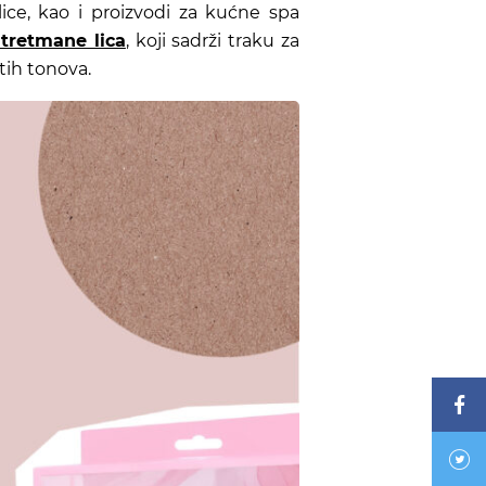
lice, kao i proizvodi za kućne spa
tretmane lica
, koji sadrži traku za
tih tonova.