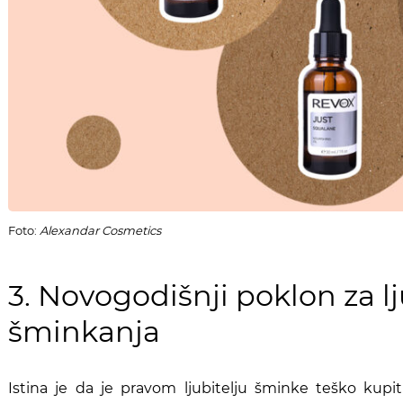
Foto:
Alexandar Cosmetics
3. Novogodišnji poklon za lj
šminkanja
Istina je da je pravom ljubitelju šminke teško kupi