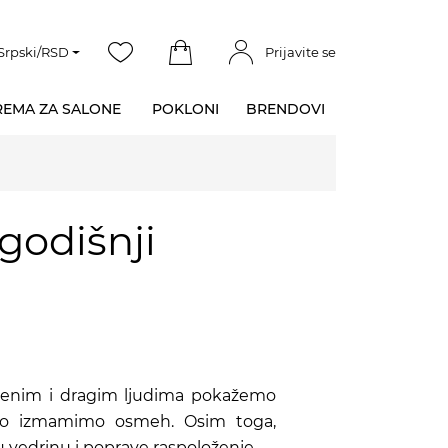
Srpski/RSD
Prijavite se
EMA ZA SALONE
POKLONI
BRENDOVI
godišnji
ljenim i dragim ljudima pokažemo
avno izmamimo osmeh. Osim toga,
 vedrinu i poprave raspoloženje.