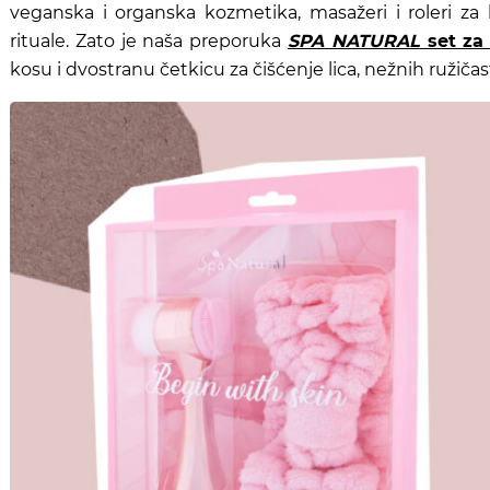
veganska i organska kozmetika, masažeri i roleri za 
rituale. Zato je naša preporuka
SPA NATURAL
set za 
kosu i dvostranu četkicu za čišćenje lica, nežnih ružičas