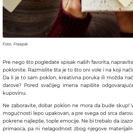
Foto:
Freepik
Pre nego što pogledate spisak naših favorita, napravite
poklonite. Razmislite šta je to što oni vole i na koji nač
Da li je to sam poklon, kreativna poruka ili možda nač
darove? Pored svačijeg imena napišite odgovarajuć
kupovinu.
Ne zaboravite, dobar poklon ne mora da bude skup! Va
mogućnosti lepo upakovan, a pre svega od srca darova
pokrene najlepše, tople emocije. Ne bi trebalo da izazo
primaoca, pa ni nelagodnost zbog njegove materijalne