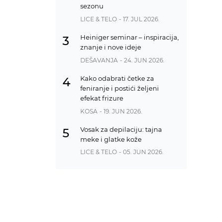
sezonu
LICE & TELO
- 17. JUL 2026.
Heiniger seminar – inspiracija,
3
znanje i nove ideje
DEŠAVANJA
- 24. JUN 2026.
Kako odabrati četke za
4
feniranje i postići željeni
efekat frizure
KOSA
- 19. JUN 2026.
Vosak za depilaciju: tajna
5
meke i glatke kože
LICE & TELO
- 05. JUN 2026.