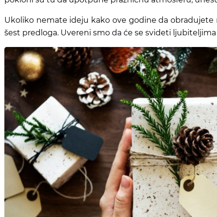
Ukoliko nemate ideju kako ove godine da obradujete
šest predloga. Uvereni smo da će se svideti ljubiteljim