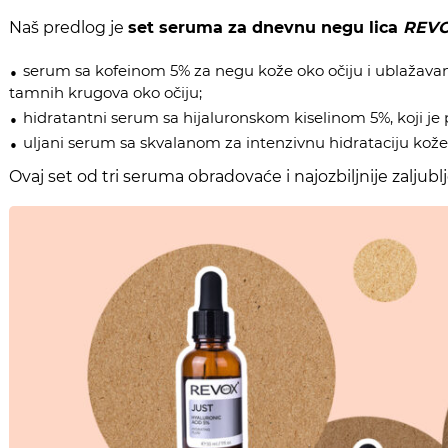
Naš predlog je
set seruma za dnevnu negu lica
REVO
serum sa kofeinom
5% za negu kože oko očiju i ublažavan
tamnih krugova oko očiju;
hidratantni serum sa hijaluronskom kiselinom 5%, koji je
uljani serum sa skvalanom za intenzivnu hidrataciju kože l
Ovaj set od tri seruma obradovaće i najozbiljnije zalju