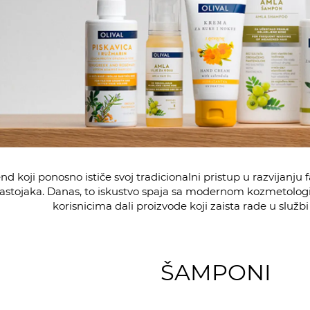
nd koji ponosno ističe svoj tradicionalni pristup u razvijanj
sastojaka. Danas, to iskustvo spaja sa modernom kozmetologi
korisnicima dali proizvode koji zaista rade u službi
ŠAMPONI