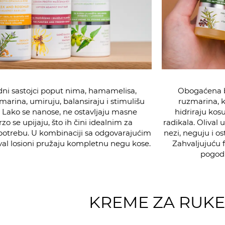
dni sastojci poput nima, hamamelisa,
Obogaćena b
zmarina, umiruju, balansiraju i stimulišu
ruzmarina, k
 Lako se nanose, ne ostavljaju masne
hidriraju kosu
rzo se upijaju, što ih čini idealnim za
radikala. Olival
otrebu. U kombinaciji sa odgovarajućim
nezi, neguju i os
al losioni pružaju kompletnu negu kose.
Zahvaljujuću f
pogodn
KREME ZA RUKE