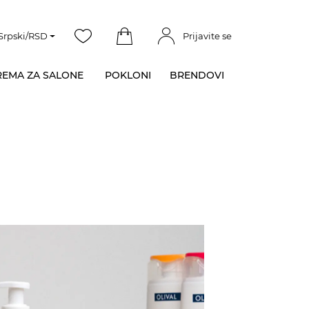
Srpski/RSD
Prijavite se
EMA ZA SALONE
POKLONI
BRENDOVI