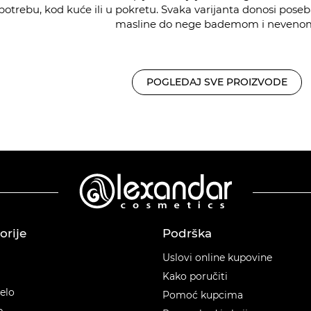
trebu, kod kuće ili u pokretu. Svaka varijanta donosi poseba
masline do nege bademom i neveno
POGLEDAJ SVE PROIZVODE
orije
Podrška
orije
Uslovi online kupovine
Kako poručiti
telo
Pomoć kupcima
p