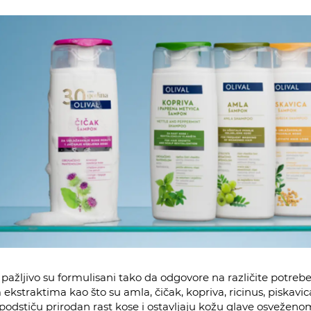
ažljivo su formulisani tako da odgovore na različite potrebe
 ekstraktima kao što su amla, čičak, kopriva, ricinus, piskav
podstiču prirodan rast kose i ostavljaju kožu glave osveženom, 