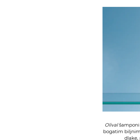
Olival
šamponi p
bogatim biljnim
dlake, 