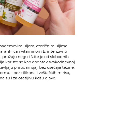
ademovim uljem, eteričnim uljima
aranfilića i vitaminom E, intenzivno
, pružaju negu i štite je od slobodnih
 ulja koriste se kao dodatak svakodnevnoj
tavljaju prirodan sjaj, bez osećaja težine.
ormuli bez silikona i veštačkih mirisa,
a su i za osetljivu kožu glave.