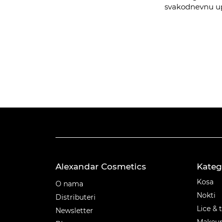
svakodnevnu upo
Alexandar Cosmetics
Kateg
Kateg
Kosa
O nama
Nokti
Distributeri
Lice & 
Newsletter
Makeu