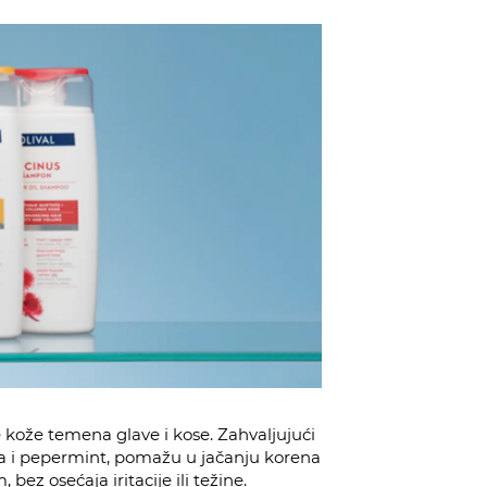
 kože temena glave i kose. Zahvaljujući
ica i pepermint, pomažu u jačanju korena
bez osećaja iritacije ili težine.