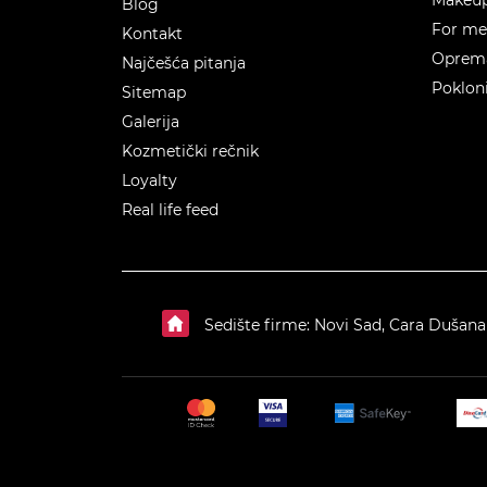
Blog
For m
Kontakt
Oprema
Najčešća pitanja
Poklon
Sitemap
Galerija
Kozmetički rečnik
Loyalty
Real life feed
Sedište firme: Novi Sad, Cara Dušana