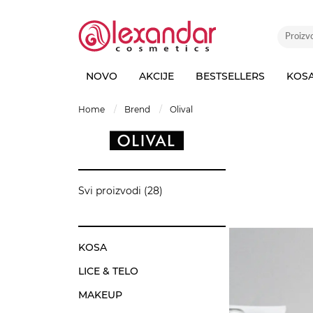
NOVO
AKCIJE
BESTSELLERS
KOS
home
brend
olival
OLIVAL
Svi proizvodi (28)
KOSA
LICE & TELO
MAKEUP