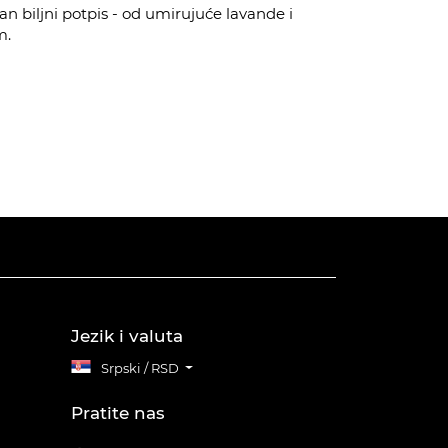
n biljni potpis - od umirujuće lavande i
m.
Jezik i valuta
Srpski / RSD
Pratite nas