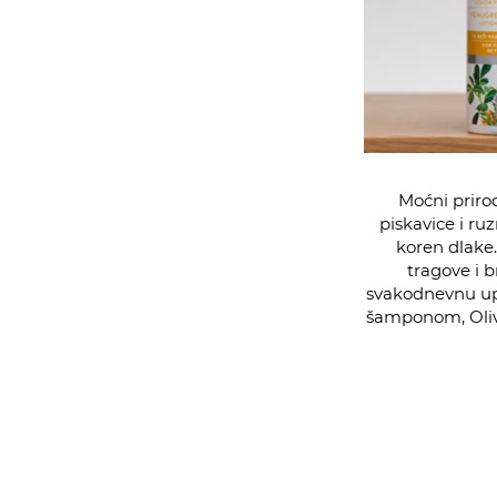
Moćni priro
piskavice i ru
koren dlake.
tragove i b
svakodnevnu up
šamponom, Oliv