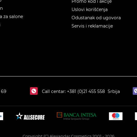
Promo kod i akcije
en
Uslovi korišćenja
 za salone
Odustanak od ugovora
i
Servis i reklamacije
 69
Call centar:
+381 (0)21 455 558
Srbija
Copyright (C) Alexandar Cosmetics 2001 - 2026