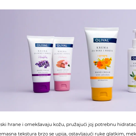
ki hrane i omekšavaju kožu, pružajući joj potrebnu hidrataci
masna tekstura brzo se upija, ostavljajući ruke glatkim, mek