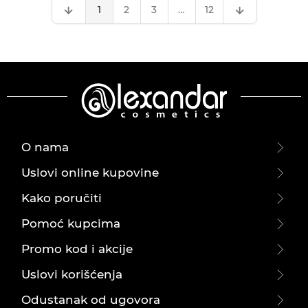
1
2
3
…
12
O nama
Uslovi online kupovine
Kako poručiti
Pomoć kupcima
Promo kod i akcije
Uslovi korišćenja
Odustanak od ugovora