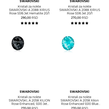
SWAROVSKI
SWAROVSKI
Kristali za nokte
Kristali za nokte
SWAROVSKI A 2088 XIRIUS
SWAROVSKI A 2088 XIRIUS
Rose SS16 Jet Hematite 20/1
Rose SS16 Jet 20/1
290,00
RSD
270,00
RSD
SWAROVSKI
SWAROVSKI
Kristali za nokte
Kristali za nokte
SWAROVSKI, A 2058 XILION
SWAROVSKI A 2058 Xilion
Rose Enhanced, SS10 Jet
Rose Enhanced SS10 Blue
40/1
Zircon 40/1
270,00
RSD
270,00
RSD