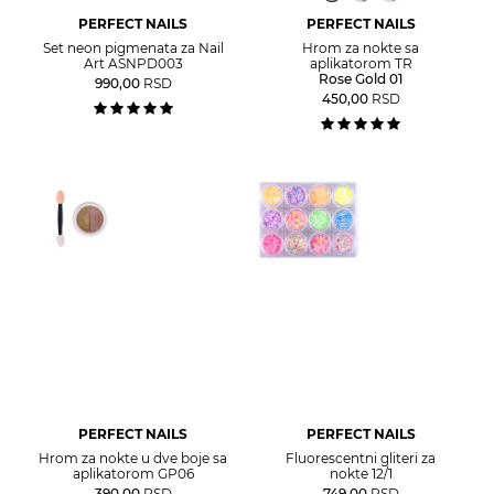
PERFECT NAILS
PERFECT NAILS
Set neon pigmenata za Nail
Hrom za nokte sa
Art ASNPD003
aplikatorom TR
Rose Gold 01
990,00
RSD
450,00
RSD
PERFECT NAILS
PERFECT NAILS
Hrom za nokte u dve boje sa
Fluorescentni gliteri za
aplikatorom GP06
nokte 12/1
390,00
RSD
749,00
RSD