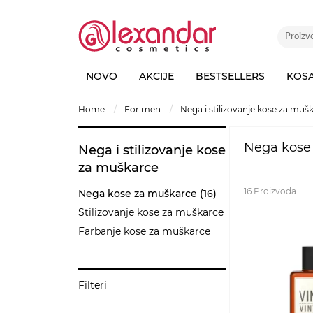
NOVO
AKCIJE
BESTSELLERS
KOS
home
for men
nega i stilizovanje kose za muš
Nega kose
Nega i stilizovanje kose
za muškarce
16
Proizvoda
Nega kose za muškarce (16)
Stilizovanje kose za muškarce
Farbanje kose za muškarce
Filteri