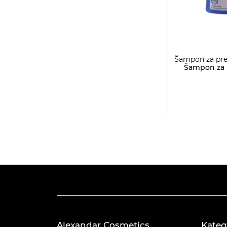
Šampon za prev
Šampon za p
Alexandar Cosmetics
Kateg