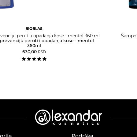
BIOBLAS
enciju peruti i opadanja kose - mentol 360 ml
Šampon
revenciju peruti i opadanja kose - mentol
360ml
630,00
RSD
orije
Podrška