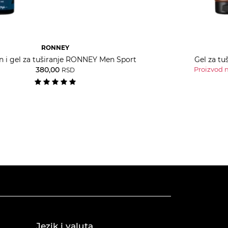
RONNEY
 i gel za tuširanje RONNEY Men Sport
Gel za tu
380,00
Proizvod n
RSD
Jezik i valuta