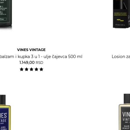
VINES VINTAGE
alzam i kupka 3 u 1 - ulje čajevca 500 ml
Losion z
1.149,00
RSD