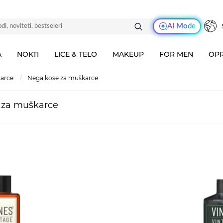
AI Mode
A
NOKTI
LICE & TELO
MAKEUP
FOR MEN
OPR
karce
nega kose za muškarce
 za muškarce