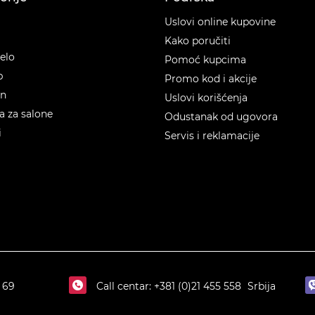
orije
Uslovi online kupovine
Kako poručiti
telo
Pomoć kupcima
p
Promo kod i akcije
en
Uslovi korišćenja
 za salone
Odustanak od ugovora
i
Servis i reklamacije
 69
Call centar:
+381 (0)21 455 558
Srbija