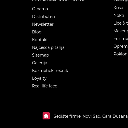
Kateg
Kosa
O nama
Nokti
Distributeri
Lice & 
Newsletter
Makeu
Blog
For m
Kontakt
Oprema
Najčešća pitanja
Poklon
Sitemap
Galerija
Kozmetički rečnik
Loyalty
Real life feed
Sedište firme: Novi Sad, Cara Dušana