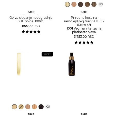
+
19
SHE
SHE
Gel za skidanje nadogradnje
Prirodna kosa na
SHE Solgel 100ml
samolepljivoj traci SHE 55-
60cm 4/1
855,00
RSD
1001 Veoma intenzivna
platinastoplava
3.753,00
RSD
BEST
+
21
SHE
SHE