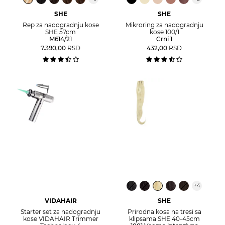
SHE
SHE
Rep za nadogradnju kose
Mikroring za nadogradnju
SHE 57cm
kose 100/1
M614/21
Crni 1
7.390,00
RSD
432,00
RSD
+
4
VIDAHAIR
SHE
Starter set za nadogradnju
Prirodna kosa na tresi sa
kose VIDAHAIR Trimmer
klipsama SHE 40-45cm