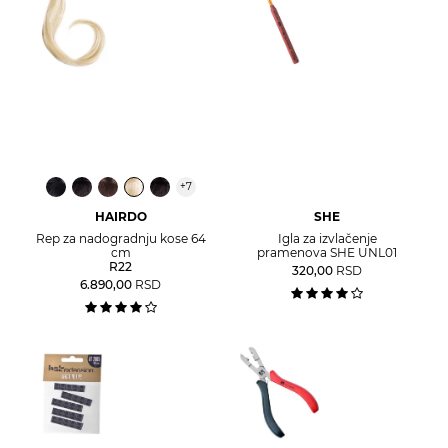
+
7
HAIRDO
SHE
Rep za nadogradnju kose 64
Igla za izvlačenje
cm
pramenova SHE UNL01
R22
320,00
RSD
6.890,00
RSD