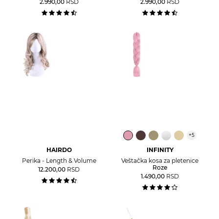
2.990,00
RSD
2.990,00
RSD
+
5
HAIRDO
INFINITY
Perika - Length & Volume
Veštačka kosa za pletenice
Roze
12.200,00
RSD
1.490,00
RSD