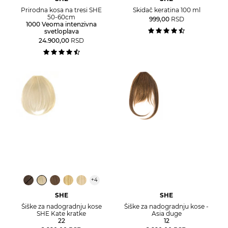
Prirodna kosa na tresi SHE
Skidač keratina 100 ml
50-60cm
999,00
RSD
1000 Veoma intenzivna
svetloplava
24.900,00
RSD
+
4
SHE
SHE
Šiške za nadogradnju kose
Šiške za nadogradnju kose -
SHE Kate kratke
Asia duge
22
12