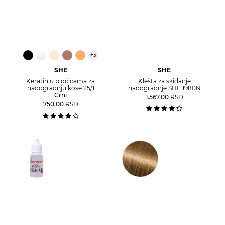
+
3
SHE
SHE
Keratin u pločicama za
Klešta za skidanje
nadogradnju kose 25/1
nadogradnje SHE 1980N
Crni
1.567,00
RSD
750,00
RSD