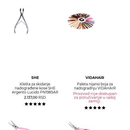
SHE
VIDAHAIR
Klešta za skidanje
Paleta nijansi boja za
nadograđene kose SHE
nadogradnju VIDAHAIR
Argento Lucido PN1985AR
Proizvod nije dostupan
za poručivanje u vašoj
2.137,00
RSD
zemlji.