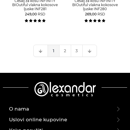
Češalj za kosu INFINITY
Češalj za kosu INFINITY
BIOutiful vlakna kokosove
BIOutiful vlakna kokosove
ljuske INF281
ljuske INF280
249,00
RSD
269,00
RSD
1
2
3
O nama
Uslovi online kupovine