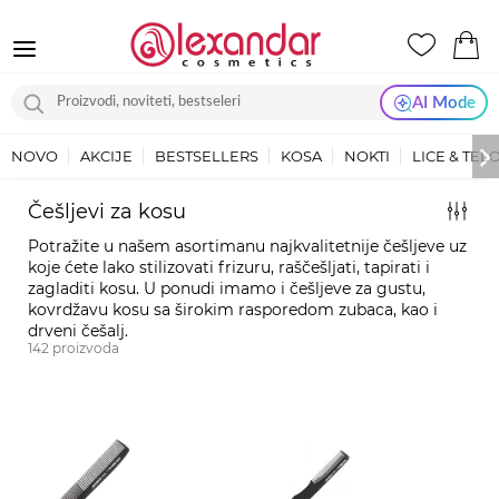
AI Mode
NOVO
AKCIJE
BESTSELLERS
KOSA
NOKTI
LICE & TEL
Češljevi za kosu
Potražite u našem asortimanu najkvalitetnije češljeve uz
koje ćete lako stilizovati frizuru, raščešljati, tapirati i
zagladiti kosu. U ponudi imamo i češljeve za gustu,
kovrdžavu kosu sa širokim rasporedom zubaca, kao i
drveni češalj.
142
proizvoda