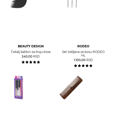
BEAUTY DESIGN
RODEO
Češalj šablon za liniju kose
Set češljeva za kosu RODEO
HL
240,00
RSD
1.100,00
RSD