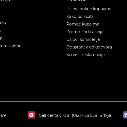
orije
Uslovi online kupovine
Kako poručiti
telo
Pomoć kupcima
p
Promo kod i akcije
en
Uslovi korišćenja
 za salone
Odustanak od ugovora
i
Servis i reklamacije
 69
Call centar:
+381 (0)21 455 558
Srbija