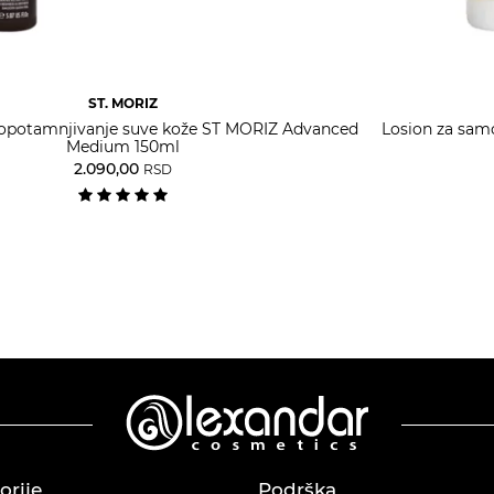
ST. MORIZ
opotamnjivanje suve kože ST MORIZ Advanced
Losion za samo
Medium 150ml
2.090,00
RSD
orije
Podrška