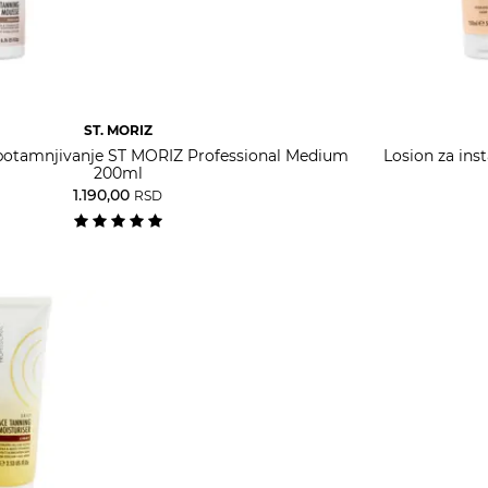
ST. MORIZ
otamnjivanje ST MORIZ Professional Medium
Losion za ins
200ml
1.190,00
RSD