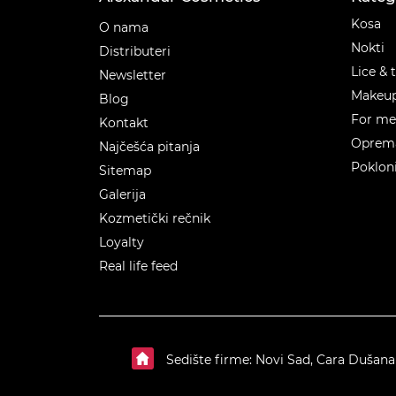
Kateg
Kosa
O nama
Nokti
Distributeri
Lice & 
Newsletter
Makeu
Blog
For m
Kontakt
Oprema
Najčešća pitanja
Poklon
Sitemap
Galerija
Kozmetički rečnik
Loyalty
Real life feed
Sedište firme: Novi Sad, Cara Dušana