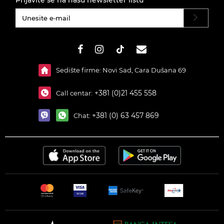
Prijavite se na našu newsletter listu
#}
Sedište firme: Novi Sad, Cara Dušana 69
+381 (0)21 455 558
Call centar:
+381 (0) 63 457 869
Chat: