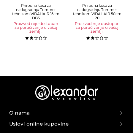
Prirodna kosa za
Prirodna kosa za
nadogradnju Trimmer
nadogradnju Trimmer
tehnikom VIDAHAIR 15cm
tehnikom VIDAHAIR 50cm
DB3
20
Proizvod nije dostupan
Proizvod nije dostupan
za poručivanje u vašoj
za poručivanje u vašoj
zemlji.
zemlji.
O nama
Uslovi online kupovine