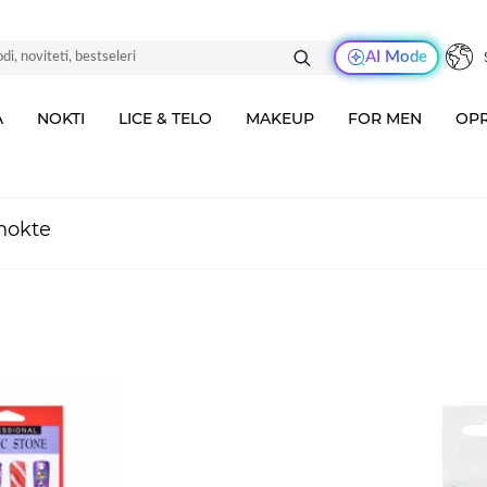
AI Mode
A
NOKTI
LICE & TELO
MAKEUP
FOR MEN
OPR
 nokte