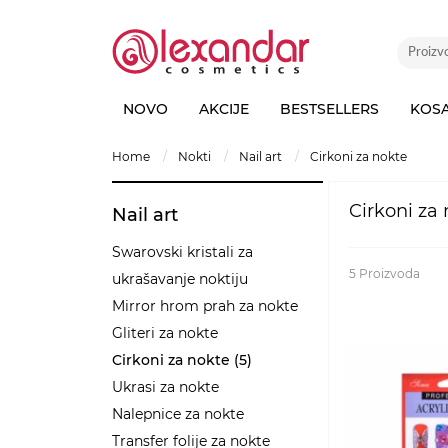
NOVO
AKCIJE
BESTSELLERS
KOS
home
nokti
nail art
cirkoni za nokte
Cirkoni za
Nail art
Swarovski kristali za
5
Proizvoda
ukrašavanje noktiju
Mirror hrom prah za nokte
Gliteri za nokte
Cirkoni za nokte (5)
Ukrasi za nokte
Nalepnice za nokte
Transfer folije za nokte