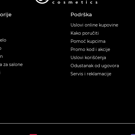
orije
Podrška
orije
Uslovi online kupovine
Kako poručiti
telo
Pomoć kupcima
p
Promo kod i akcije
en
Uslovi korišćenja
 za salone
Odustanak od ugovora
i
Servis i reklamacije