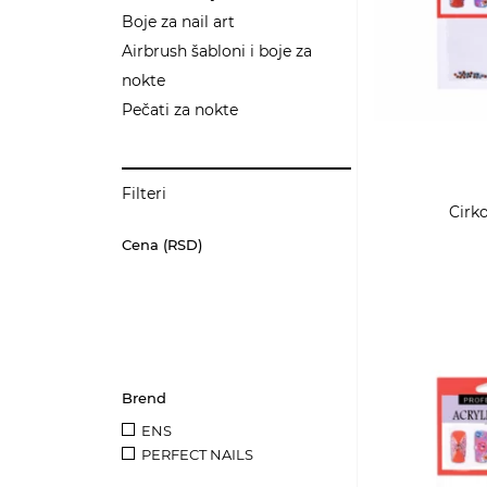
Boje za nail art
Airbrush šabloni i boje za
nokte
Pečati za nokte
Filteri
Cirk
Cena (RSD)
Brend
ENS
PERFECT NAILS