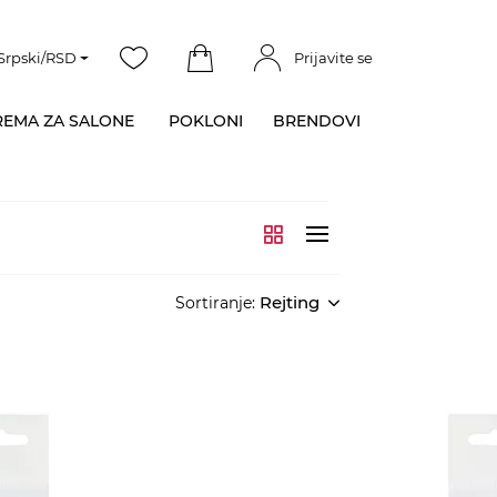
Srpski/RSD
Prijavite se
EMA ZA SALONE
POKLONI
BRENDOVI
Rejting
Sortiranje: