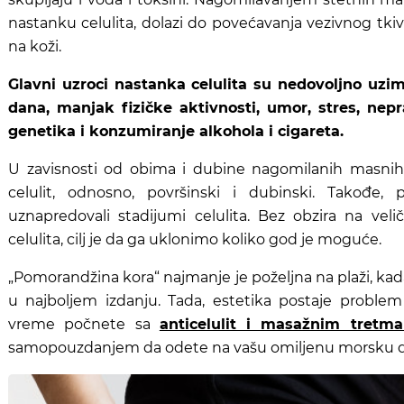
nastanku celulita, dolazi do povećavanja vezivnog tkiv
na koži.
Glavni uzroci nastanka celulita su nedovoljno uzi
dana, manjak fizičke aktivnosti, umor, stres, nepra
genetika i konzumiranje alkohola i cigareta.
U zavisnosti od obima i dubine nagomilanih masnih 
celulit, odnosno, površinski i dubinski. Takođe, 
uznapredovali stadijumi celulita. Bez obzira na vel
celulita, cilj je da ga uklonimo koliko god je moguće.
„Pomorandžina kora“ najmanje je poželjna na plaži, kad
u najboljem izdanju. Tada, estetika postaje proble
vreme počnete sa
anticelulit i masažnim tretm
samopouzdanjem da odete na vašu omiljenu morsku de