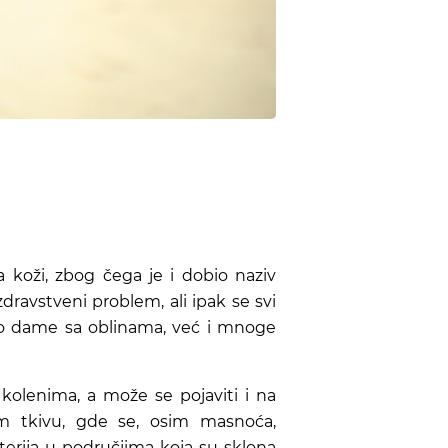
na koži, zbog čega je i dobio naziv
dravstveni problem, ali ipak se svi
o dame sa oblinama, već i mnoge
 kolenima, a može se pojaviti i na
m tkivu, gde se, osim masnoća,
terija u područjima koja su sklona