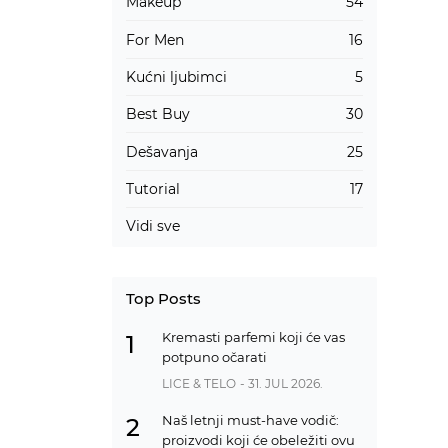
Makeup
54
For Men
16
Kućni ljubimci
5
Best Buy
30
Dešavanja
25
Tutorial
17
Vidi sve
Top Posts
Kremasti parfemi koji će vas
1
potpuno očarati
LICE & TELO
- 31. JUL 2026.
Naš letnji must-have vodič:
2
proizvodi koji će obeležiti ovu