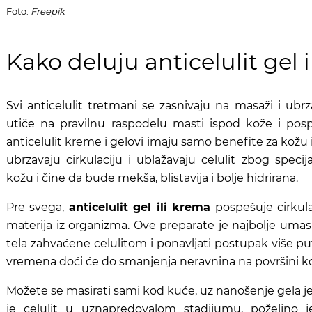
Foto:
Freepik
Kako deluju anticelulit gel 
Svi anticelulit tretmani se zasnivaju na masaži i ubrz
utiče na pravilnu raspodelu masti ispod kože i pospe
anticelulit kreme i gelovi imaju samo benefite za kožu
ubrzavaju cirkulaciju i ublažavaju celulit zbog specij
kožu i čine da bude mekša, blistavija i bolje hidrirana.
Pre svega,
anticelulit gel ili krema
pospešuje cirkulac
materija iz organizma. Ove preparate je najbolje uma
tela zahvaćene celulitom i ponavljati postupak više p
vremena doći će do smanjenja neravnina na površini k
Možete se masirati sami kod kuće, uz nanošenje gela j
je celulit u uznapredovalom stadijumu, poželjno j