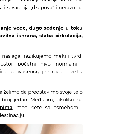
a i stvaranja „džepova“ i neravnina
manje vode, dugo sedenje u toku
vilna ishrana, slaba cirkulacija,
naslaga, razlikujemo meki i tvrdi
postoji početni nivo, normalni i
ičinu zahvaćenog područja i vrstu
a želimo da predstavimo svoje telo
m broj jedan. Međutim, ukoliko na
anima
, moći ćete sa osmehom i
stinaciju.