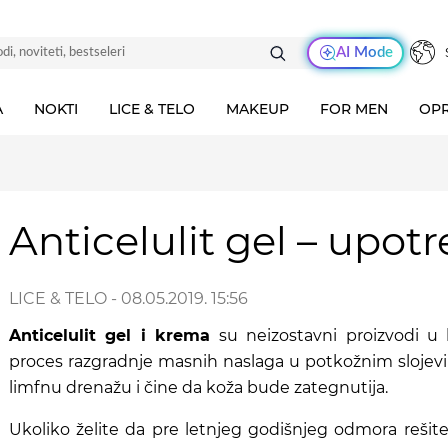
AI Mode
A
NOKTI
LICE & TELO
MAKEUP
FOR MEN
OPR
Anticelulit gel – upotr
LICE & TELO
- 08.05.2019. 15:56
Anticelulit gel i krema
su neizostavni proizvodi u 
proces razgradnje masnih naslaga u potkožnim slojevim
limfnu drenažu i čine da koža bude zategnutija.
Ukoliko želite da pre letnjeg godišnjeg odmora rešit