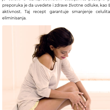
preporuka je da uvedete i zdrave životne odluke, kao št
aktivnost. Taj recept garantuje smanjenje celul
eliminisanja.