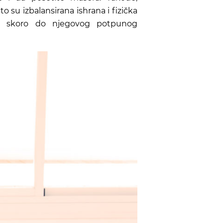
o su izbalansirana ishrana i fizička
ita skoro do njegovog potpunog