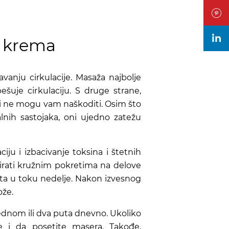
in
i krema
avanju cirkulacije. Masaža najbolje
šuje cirkulaciju. S druge strane,
 i ne mogu vam naškoditi. Osim što
alnih sastojaka, oni ujedno zatežu
iju i izbacivanje toksina i štetnih
sirati kružnim pokretima na delove
uta u toku nedelje. Nakon izvesnog
ože.
ednom ili dva puta dnevno. Ukoliko
e i da posetite masera. Takođe,