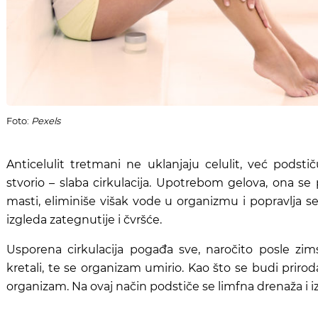
Foto:
Pexels
Anticelulit tretmani ne uklanjaju celulit, već podsti
stvorio – slaba cirkulacija. Upotrebom gelova, ona se 
masti, eliminiše višak vode u organizmu i popravlja se
izgleda zategnutije i čvršće.
Usporena cirkulacija pogađa sve, naročito posle z
kretali, te se organizam umirio. Kao što se budi priro
organizam. Na ovaj način podstiče se limfna drenaža i i