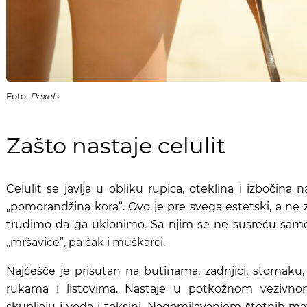
Foto:
Pexels
Zašto nastaje celulit
Celulit se javlja u obliku rupica, oteklina i izbočina 
„pomorandžina kora“. Ovo je pre svega estetski, a ne z
trudimo da ga uklonimo. Sa njim se ne susreću sam
„mršavice”, pa čak i muškarci.
Najčešće je prisutan na butinama, zadnjici, stomaku,
rukama i listovima. Nastaje u potkožnom vezivno
skupljaju i voda i toksini. Nagomilavanjem štetnih ma