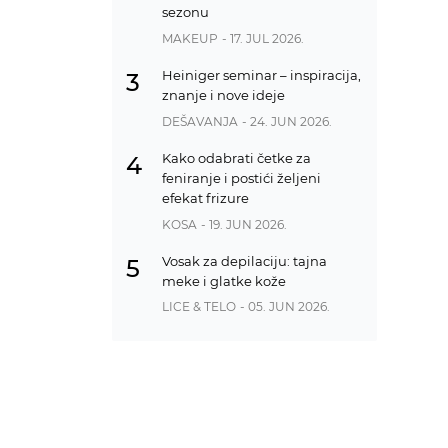
sezonu
MAKEUP
- 17. JUL 2026.
Heiniger seminar – inspiracija,
3
znanje i nove ideje
DEŠAVANJA
- 24. JUN 2026.
Kako odabrati četke za
4
feniranje i postići željeni
efekat frizure
KOSA
- 19. JUN 2026.
Vosak za depilaciju: tajna
5
meke i glatke kože
LICE & TELO
- 05. JUN 2026.