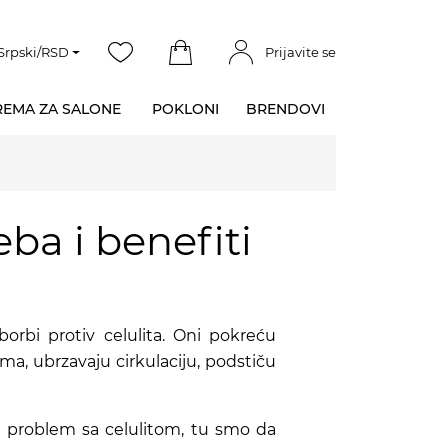
Srpski/RSD
Prijavite se
EMA ZA SALONE
POKLONI
BRENDOVI
eba i benefiti
borbi protiv celulita. Oni pokreću
a, ubrzavaju cirkulaciju, podstiču
e problem sa celulitom, tu smo da