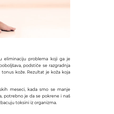
ču eliminaciju problema koji ga je
poboljšava, podstiče se razgradnja
 tonus kože. Rezultat je koža koja
imskih meseci, kada smo se manje
da, potrebno je da se pokrene i naš
zbacuju toksini iz organizma.