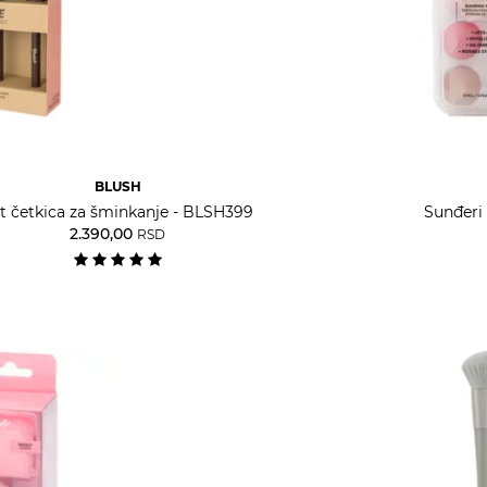
BLUSH
t četkica za šminkanje - BLSH399
Sunđeri 
2.390,00
RSD