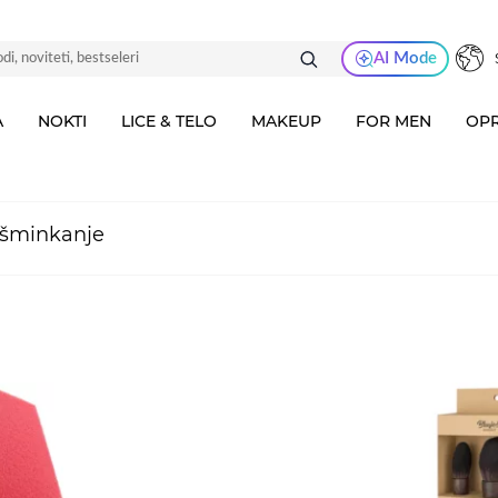
AI Mode
A
NOKTI
LICE & TELO
MAKEUP
FOR MEN
OPR
 šminkanje