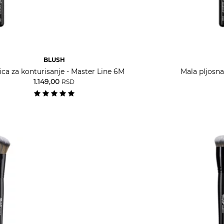
BLUSH
ica za konturisanje - Master Line 6M
Mala pljosna
1.149,00
RSD