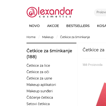
NOVO
AKCIJE
BESTSELLERS
KOS
home
makeup
četkice za šminkanje
Četkice za
Četkice za šminkanje
(188)
188
Proizvoda
Četkice za lice
Četkice za oči
Četkice za usne
Makeup aplikatori
Makeup sunđeri
Čišćenje četkica
Setovi četkica