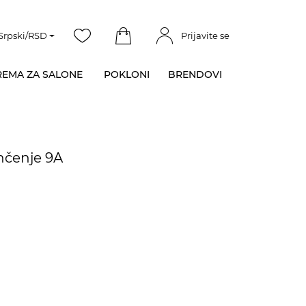
Srpski/RSD
Prijavite se
EMA ZA SALONE
POKLONI
BRENDOVI
enčenje 9A