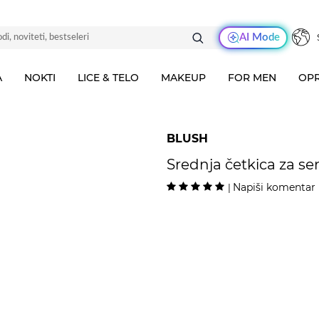
AI Mode
A
NOKTI
LICE & TELO
MAKEUP
FOR MEN
OPR
BLUSH
Srednja četkica za s
Napiši komentar
|