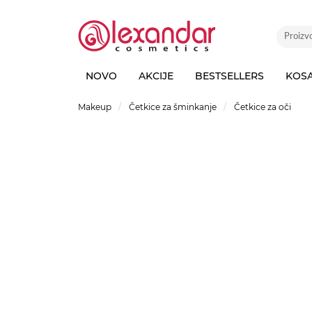
NOVO
AKCIJE
BESTSELLERS
KOS
Makeup
Četkice za šminkanje
Četkice za oči