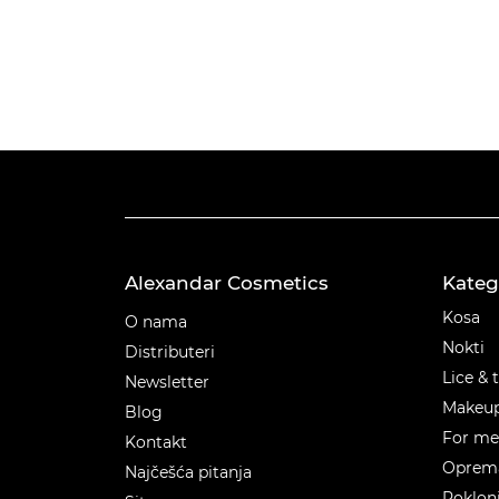
Alexandar Cosmetics
Kateg
Kateg
Kosa
O nama
Nokti
Distributeri
Lice & 
Newsletter
Makeu
Blog
For m
Kontakt
Oprema
Najčešća pitanja
Poklon