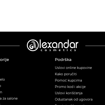
orije
Podrška
orije
Uslovi online kupovine
Kako poručiti
telo
Pomoć kupcima
p
Promo kod i akcije
en
Uslovi korišćenja
 za salone
Odustanak od ugovora
i