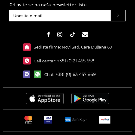
Prijavite se na našu newsletter listu
#}
Sedište firme: Novi Sad, Cara Dušana 69
+381 (0)21 455 558
Call centar:
+381 (0) 63 457 869
Chat: