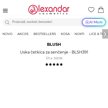
AI Mode
NOVO
AKCIJE
BESTSELLERS
KOSA
NOKTI
LICE & TEL
BLUSH
Uska četkica za senčenje - BLSH391
Šifra:
36598