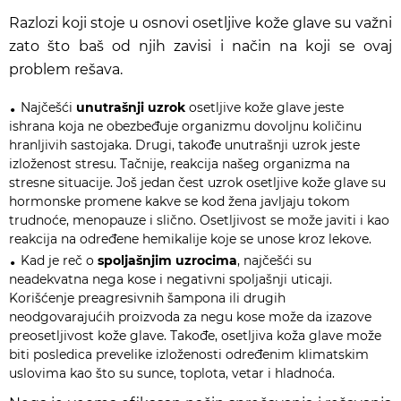
Razlozi koji stoje u osnovi osetljive kože glave su važni
zato što baš od njih zavisi i način na koji se ovaj
problem rešava.
Najčešći
unutrašnji uzrok
osetljive kože glave jeste
ishrana koja ne obezbeđuje organizmu dovoljnu količinu
hranljivih sastojaka. Drugi, takođe unutrašnji uzrok jeste
izloženost stresu. Tačnije, reakcija našeg organizma na
stresne situacije. Još jedan čest uzrok osetljive kože glave su
hormonske promene kakve se kod žena javljaju tokom
trudnoće, menopauze i slično. Osetljivost se može javiti i kao
reakcija na određene hemikalije koje se unose kroz lekove.
Kad je reč o
spoljašnjim uzrocima
, najčešći su
neadekvatna nega kose i negativni spoljašnji uticaji.
Korišćenje preagresivnih šampona ili drugih
neodgovarajućih proizvoda za negu kose može da izazove
preosetljivost kože glave. Takođe, osetljiva koža glave može
biti posledica prevelike izloženosti određenim klimatskim
uslovima kao što su sunce, toplota, vetar i hladnoća.