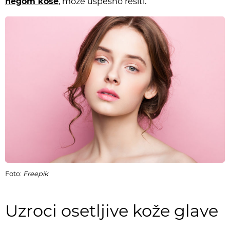
negom kose
, može uspešno rešiti.
Foto:
Freepik
Uzroci osetljive kože glave