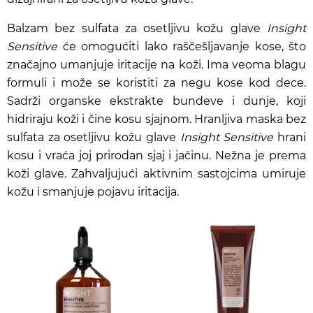
Balzam bez sulfata za osetljivu kožu glave
Insight
Sensitive
će omogućiti lako raščešljavanje kose, što
značajno umanjuje iritacije na koži. Ima veoma blagu
formuli i može se koristiti za negu kose kod dece.
Sadrži organske ekstrakte bundeve i dunje, koji
hidriraju koži i čine kosu sjajnom. Hranljiva maska bez
sulfata za osetljivu kožu glave
Insight Sensitive
hrani
kosu i vraća joj prirodan sjaj i jačinu. Nežna je prema
koži glave. Zahvaljujući aktivnim sastojcima umiruje
kožu i smanjuje pojavu iritacija.