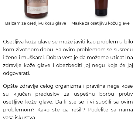
Balzam za osetljivu kožu glave
Maska za osetljivu kožu glave
Osetljiva koža glave se može javiti kao problem u bilo
kom životnom dobu. Sa ovim problemom se susreću
i žene i muškarci. Dobra vest je da možemo uticati na
zdravlje kože glave i obezbediti joj negu koja će joj
odgovarati.
Opšte zdravlje celog organizma i pravilna nega kose
su ključan preduslov za uspešnu borbu protiv
osetljive kože glave. Da li ste se i vi suočili sa ovim
problemom? Kako ste ga rešili? Podelite sa nama
vaša iskustva.