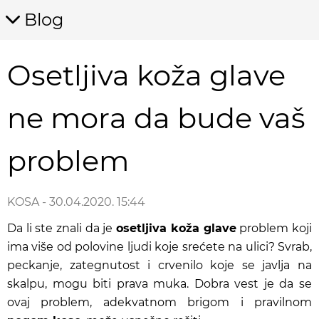
Blog
Osetljiva koža glave
ne mora da bude vaš
problem
KOSA
- 30.04.2020. 15:44
Da li ste znali da je
osetljiva koža glave
problem koji
ima više od polovine ljudi koje srećete na ulici? Svrab,
peckanje, zategnutost i crvenilo koje se javlja na
skalpu, mogu biti prava muka. Dobra vest je da se
ovaj problem, adekvatnom brigom i pravilnom