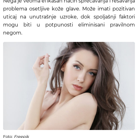
Nega je veoma efikasan način sprečavanja i rešavanja
problema osetljive kože glave. Može imati pozitivan
uticaj na unutrašnje uzroke, dok spoljašnji faktori
mogu biti u potpunosti eliminisani pravilnom
negom.
Foto:
Freepik