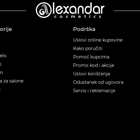
orije
Podrška
orije
Uslovi online kupovine
Kako poručiti
telo
Pomoć kupcima
p
Promo kod i akcije
en
Uslovi korišćenja
 za salone
Odustanak od ugovora
i
Servis i reklamacije