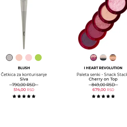
BLUSH
I HEART REVOLUTION
Četkica za konturisanje
Paleta senki - Snack Stac
Siva
Cherry on Top
790,00
RSD
849,00
RSD
514,00
679,00
RSD
RSD