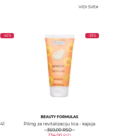
VIDI SVE
-40%
-35%
BEAUTY FORMULAS
41
Piling za revitalizaciju lica - kajsija
360,00
RSD
234,00
RSD