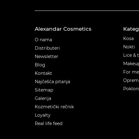
Alexandar Cosmetics
Kateg
Kateg
Kosa
O nama
Nokti
Distributeri
Lice & 
Newsletter
Makeu
Blog
For m
Kontakt
Oprema
Najčešća pitanja
Poklon
Sitemap
Galerija
Kozmetički rečnik
Loyalty
Real life feed