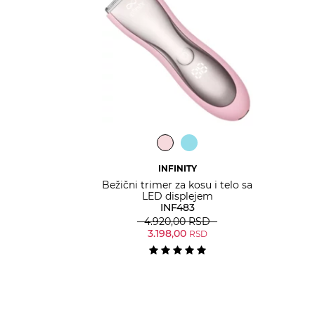
INFINITY
Bežični trimer za kosu i telo sa
LED displejem
INF483
4.920,00
RSD
3.198,00
RSD