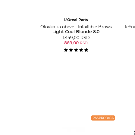
L'Oreal Paris
Olovka za obrve - Infaillible Brows
Tečni
Light Cool Blonde 8.0
1.449,00
RSD
869,00
RSD
RASPRODAJA