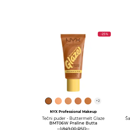
-25%
+
2
NYX Professional Makeup
Tečni puder - Buttermelt Glaze
Ša
BMT06W Praline Butta
1.849,00
RSD