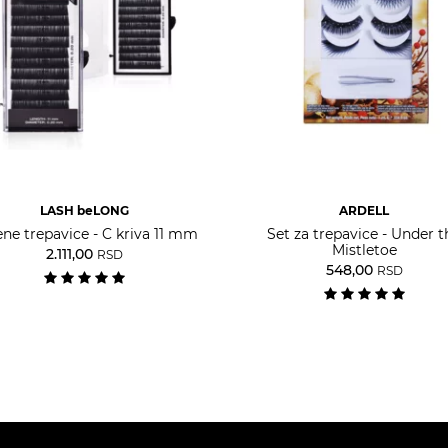
LASH beLONG
ARDELL
ene trepavice - C kriva 11 mm
Set za trepavice - Under t
Mistletoe
2.111,00
RSD
548,00
RSD