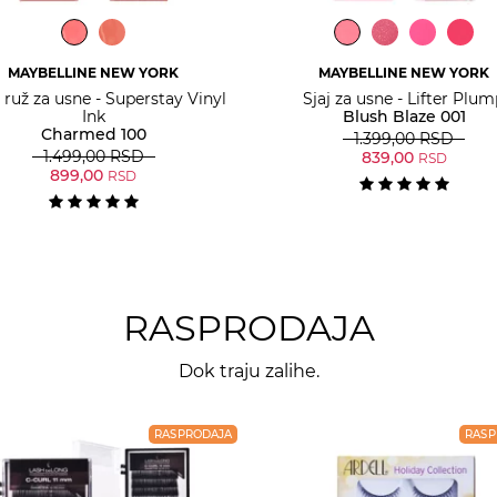
MAYBELLINE NEW YORK
MAYBELLINE NEW YORK
 ruž za usne - Superstay Vinyl
Sjaj za usne - Lifter Plu
Ink
Blush Blaze 001
Charmed 100
1.399,00
RSD
1.499,00
RSD
839,00
RSD
899,00
RSD
RASPRODAJA
Dok traju zalihe.
RASPRODAJA
RASP