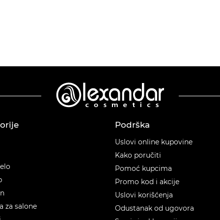
orije
Podrška
orije
Uslovi online kupovine
Kako poručiti
telo
Pomoć kupcima
p
Promo kod i akcije
en
Uslovi korišćenja
 za salone
Odustanak od ugovora
i