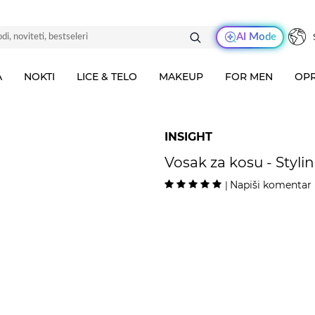
AI Mode
A
NOKTI
LICE & TELO
MAKEUP
FOR MEN
OPR
INSIGHT
Vosak za kosu - Styli
Napiši komentar
|