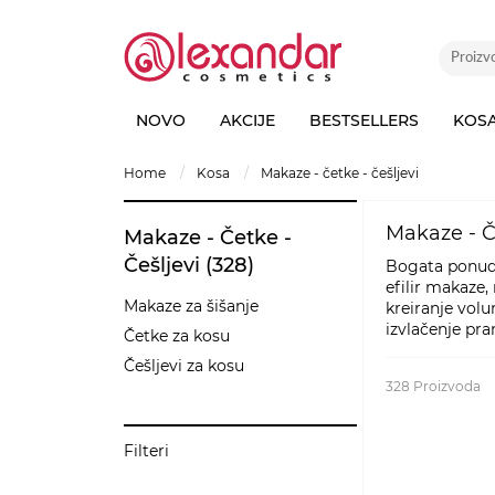
NOVO
AKCIJE
BESTSELLERS
KOS
home
kosa
makaze - četke - češljevi
Makaze - Č
Makaze - Četke -
Češljevi (328)
Bogata ponuda 
efilir makaze,
Makaze za šišanje
kreiranje vol
izvlačenje pra
Četke za kosu
Češljevi za kosu
328
Proizvoda
Filteri