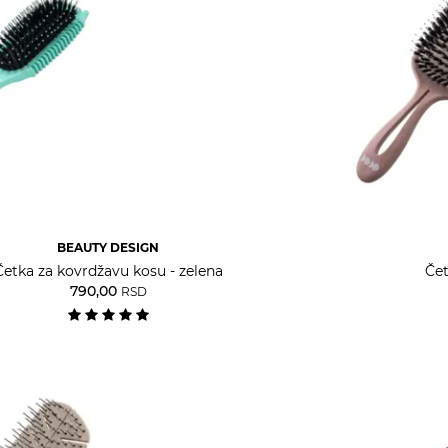
BEAUTY DESIGN
Četka za kovrdžavu kosu - zelena
Čet
790,00
RSD