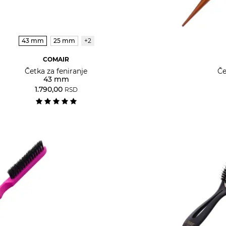
43 mm
25 mm
+2
COMAIR
Četka za feniranje
Če
43 mm
1.790,00
RSD