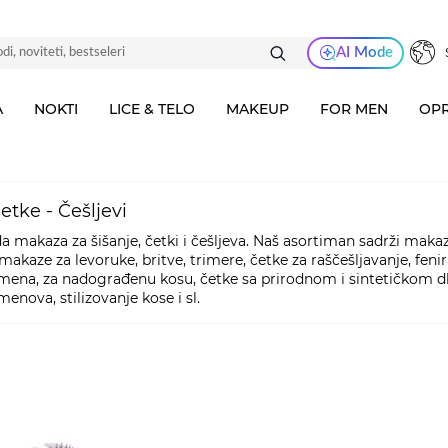
AI Mode
A
NOKTI
LICE & TELO
MAKEUP
FOR MEN
OPR
etke - Češljevi
makaza za šišanje, četki i češljeva. Naš asortiman sadrži makaze
 makaze za levoruke, britve, trimere, četke za raščešljavanje, fenir
umena, za nadograđenu kosu, četke sa prirodnom i sintetičkom dla
menova, stilizovanje kose i sl.