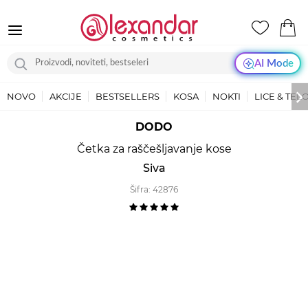
AI Mode
NOVO
AKCIJE
BESTSELLERS
KOSA
NOKTI
LICE & TEL
DODO
Četka za raščešljavanje kose
Siva
Šifra:
42876