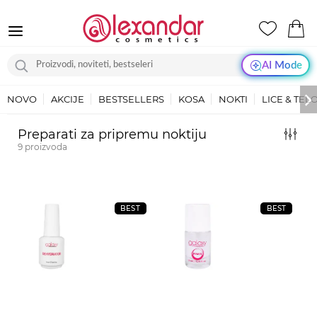
AI Mode
NOVO
AKCIJE
BESTSELLERS
KOSA
NOKTI
LICE & TEL
Preparati za pripremu noktiju
9
proizvoda
BEST
BEST