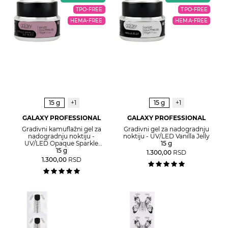
TPO-FREE
TPO-FREE
HEMA-FREE
HEMA-FREE
15 g
+1
15 g
+1
GALAXY PROFESSIONAL
GALAXY PROFESSIONAL
Gradivni kamuflažni gel za
Gradivni gel za nadogradnju
nadogradnju noktiju -
noktiju - UV/LED Vanilla Jelly
UV/LED Opaque Sparkle
15 g
Jelly Nude
15 g
1.300,00
RSD
1.300,00
RSD