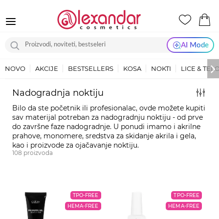
AI Mode
NOVO
AKCIJE
BESTSELLERS
KOSA
NOKTI
LICE & TEL
Nadogradnja noktiju
Bilo da ste početnik ili profesionalac, ovde možete kupiti
sav materijal potreban za nadogradnju noktiju - od prve
do završne faze nadogradnje. U ponudi imamo i akrilne
prahove, monomere, sredstva za skidanje akrila i gela,
kao i proizvode za ojačavanje noktiju.
108
proizvoda
TPO-FREE
TPO-FREE
HEMA-FREE
HEMA-FREE