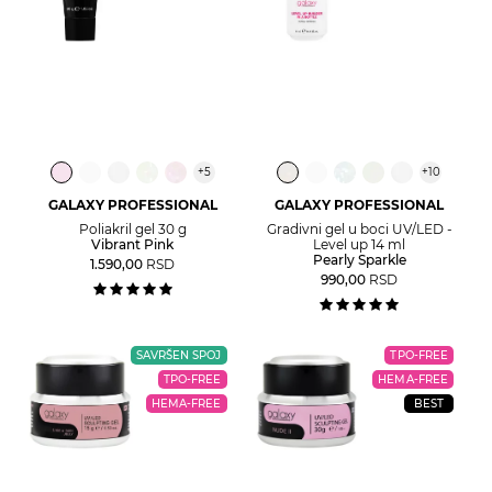
+
5
+
10
GALAXY PROFESSIONAL
GALAXY PROFESSIONAL
Poliakril gel 30 g
Gradivni gel u boci UV/LED -
Vibrant Pink
Level up 14 ml
Pearly Sparkle
1.590,00
RSD
990,00
RSD
SAVRŠEN SPOJ
TPO-FREE
TPO-FREE
HEMA-FREE
HEMA-FREE
BEST