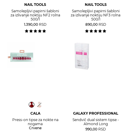
NAIL TOOLS
NAIL TOOLS
Samolepljivi papirni šabloni
Samolepljivi papirni šabloni
za izlivanje noktiju NF2 rolna
za izlivanje noktiju NF3 rolna
500/1
500/1
1.390,00
RSD
890,00
RSD
CALA
GALAXY PROFESSIONAL
Press-on tipse za nokte na
Sendvič dual sistem tipse -
nogama
Almond Long
Crvene
990,00
RSD