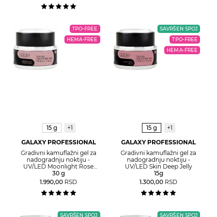
TPO-FREE
SAVRŠEN SPOJ
HEMA-FREE
TPO-FREE
HEMA-FREE
15 g
+1
15 g
+1
GALAXY PROFESSIONAL
GALAXY PROFESSIONAL
Gradivni kamuflažni gel za
Gradivni kamuflažni gel za
nadogradnju noktiju -
nadogradnju noktiju -
UV/LED Moonlight Rose
UV/LED Skin Deep Jelly
Jelly
30 g
15g
1.990,00
RSD
1.300,00
RSD
SAVRŠEN SPOJ
SAVRŠEN SPOJ