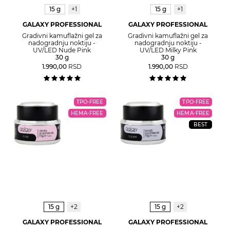
15 g
+1
15 g
+1
GALAXY PROFESSIONAL
GALAXY PROFESSIONAL
Gradivni kamuflažni gel za
Gradivni kamuflažni gel za
nadogradnju noktiju -
nadogradnju noktiju -
UV/LED Nude Pink
UV/LED Milky Pink
30 g
30 g
1.990,00
RSD
1.990,00
RSD
TPO-FREE
TPO-FREE
HEMA-FREE
HEMA-FREE
BEST
15 g
+2
15 g
+2
GALAXY PROFESSIONAL
GALAXY PROFESSIONAL