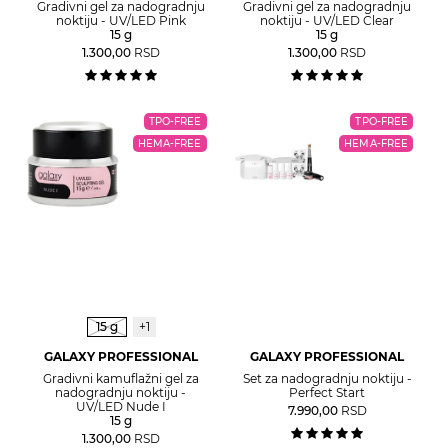
Gradivni gel za nadogradnju
Gradivni gel za nadogradnju
noktiju - UV/LED Pink
noktiju - UV/LED Clear
15 g
15 g
1.300,00
RSD
1.300,00
RSD
TPO-FREE
TPO-FREE
HEMA-FREE
HEMA-FREE
15 g
+1
GALAXY PROFESSIONAL
GALAXY PROFESSIONAL
Gradivni kamuflažni gel za
Set za nadogradnju noktiju -
nadogradnju noktiju -
Perfect Start
UV/LED Nude I
7.990,00
RSD
15 g
1.300,00
RSD