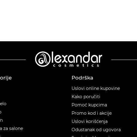
orije
Podrška
orije
Uslovi online kupovine
Kako poručiti
telo
Pomoć kupcima
p
Promo kod i akcije
en
Uslovi korišćenja
 za salone
Odustanak od ugovora
i