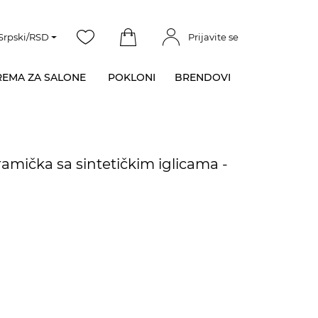
Srpski/RSD
Prijavite se
EMA ZA SALONE
POKLONI
BRENDOVI
ramička sa sintetičkim iglicama -