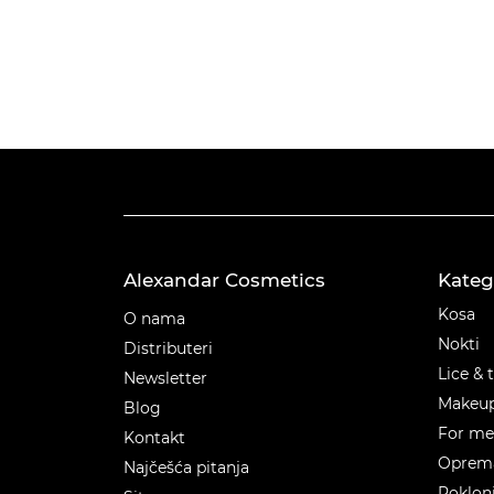
Alexandar Cosmetics
Kateg
Kateg
Kosa
O nama
Nokti
Distributeri
Lice & 
Newsletter
Makeu
Blog
For m
Kontakt
Oprema
Najčešća pitanja
Poklon