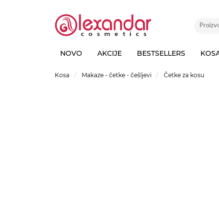
NOVO
AKCIJE
BESTSELLERS
KOS
Kosa
Makaze - četke - češljevi
Četke za kosu