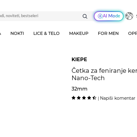
AI Mode
A
NOKTI
LICE & TELO
MAKEUP
FOR MEN
OPR
KIEPE
Četka za feniranje ke
Nano-Tech
32mm
Napiši komentar
|