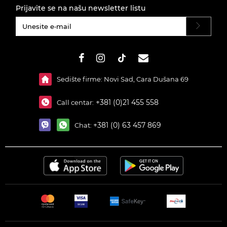
Prijavite se na našu newsletter listu
#}
Sedište firme: Novi Sad, Cara Dušana 69
+381 (0)21 455 558
Call centar:
+381 (0) 63 457 869
Chat: