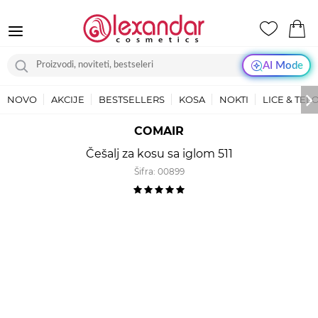
AI Mode
NOVO
AKCIJE
BESTSELLERS
KOSA
NOKTI
LICE & TEL
COMAIR
Češalj za kosu sa iglom 511
Šifra:
00899