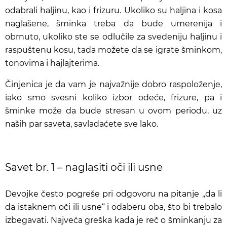
odabrali haljinu, kao i frizuru.
Ukoliko su haljina i kosa
naglašene, šminka treba da bude umerenija i
obrnuto, ukoliko ste se odlučile za svedeniju haljinu i
raspuštenu kosu, tada možete da se igrate šminkom,
tonovima i hajlajterima.
Činjenica je da vam je najvažnije dobro raspoloženje,
iako smo svesni koliko izbor odeće, frizure, pa i
šminke može da bude stresan u ovom periodu, uz
naših par saveta, savladaćete sve lako.
Savet br. 1 – naglasiti oči ili usne
Devojke često pogreše pri odgovoru na pitanje „da li
da istaknem oči ili usne“ i odaberu oba, što bi trebalo
izbegavati. Najveća greška kada je reč o šminkanju za