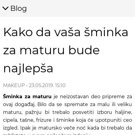
Blog
Kako da vaša šminka
za maturu bude
najlepša
MAKEUP
- 23.05.2019. 15:10
Šminka za maturu
je neizostavan deo pripreme za
ovaj događaj. Bilo da se spremate za malu ili veliku
maturu, pažnju bi trebalo posvetiti izboru haljine,
cipela, tašne, frizure i šminke koja će upotpuniti ceo
izgled. Ipak je matursko veče noć kada bi trebalo da