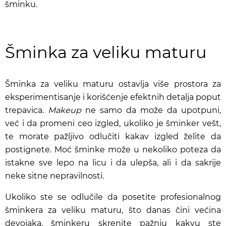
šminku.
Šminka za veliku maturu
Šminka za veliku maturu
ostavlja više prostora za
eksperimentisanje i korišćenje efektnih detalja poput
trepavica.
Makeup
ne samo da može da upotpuni,
već i da promeni ceo izgled, ukoliko je šminker vešt,
te morate pažljivo odlučiti kakav izgled želite da
postignete.
Moć šminke može u nekoliko poteza da
istakne sve lepo na licu i da ulepša, ali i da sakrije
neke sitne nepravilnosti.
Ukoliko ste se odlučile da posetite profesionalnog
šminkera za veliku maturu, što danas čini većina
devojaka, šminkeru skrenite pažnju kakvu ste