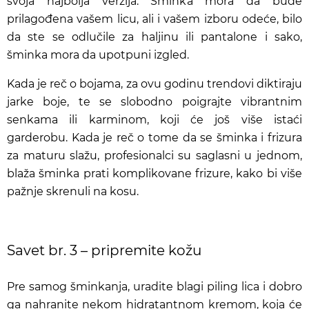
svoja najbolja verzija. Šminka mora da bude
prilagođena vašem licu, ali i vašem izboru odeće, bilo
da ste se odlučile za haljinu ili pantalone i sako,
šminka mora da upotpuni izgled.
Kada je reč o bojama, za ovu godinu trendovi diktiraju
jarke boje, te se slobodno poigrajte vibrantnim
senkama ili karminom, koji će još više istaći
garderobu. Kada je reč o tome da se
šminka i frizura
za maturu
slažu, profesionalci su saglasni u jednom,
blaža šminka prati komplikovane frizure, kako bi više
pažnje skrenuli na kosu.
Savet br. 3 – pripremite kožu
Pre samog šminkanja, uradite blagi piling lica i dobro
ga nahranite nekom hidratantnom kremom, koja će