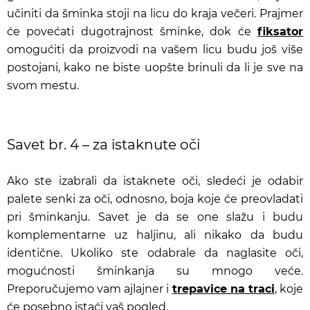
učiniti da šminka stoji na licu do kraja večeri. Prajmer
će povećati dugotrajnost šminke, dok će
fiksator
omogućiti da proizvod
i n
a vašem licu budu još više
postojani, kako ne biste uopšte brinuli da li je sve na
svom mestu.
Savet br. 4 – za istaknute oči
Ako ste izabrali da istaknete oči, sledeći je odabir
palete senki za oči, odnosno, boja koje će preovladati
pri šminkanju. Savet je da se one slažu i budu
komplementarne uz haljinu, ali nikako da budu
identične. Ukoliko ste odabrale da naglasite oči,
mogućnosti šminkanja su mnogo veće.
Preporučujemo vam ajlajner i
trepavice na traci
, koje
će posebno istaći vaš pogled.