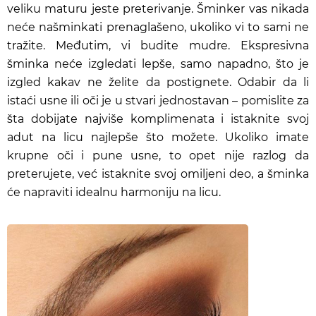
veliku maturu jeste preterivanje. Šminker vas nikada
neće našminkati prenaglašeno, ukoliko vi to sami ne
tražite. Međutim, vi budite mudre. Ekspresivna
šminka neće izgledati lepše, samo napadno, što je
izgled kakav ne želite da postignete. Odabir da li
istaći usne ili oči je u stvari jednostavan – pomislite za
šta dobijate najviše komplimenata i istaknite svoj
adut na licu najlepše što možete. Ukoliko imate
krupne oči i pune usne, to opet nije razlog da
preterujete, već istaknite svoj omiljeni deo, a šminka
će napraviti idealnu harmoniju na licu.