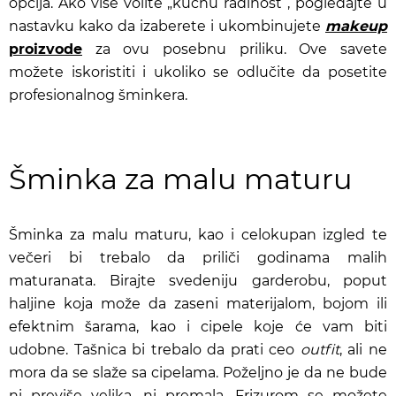
opcija. Ako više volite „kućnu radinost”, pogledajte u
nastavku kako da izaberete i ukombinujete
makeup
proizvode
za ovu posebnu priliku. Ove savete
možete iskoristiti i ukoliko se odlučite da posetite
profesionalnog šminkera.
Šminka za malu maturu
Šminka za malu maturu, kao i celokupan izgled te
večeri bi trebalo da priliči godinama malih
maturanata. Birajte svedeniju garderobu, poput
haljine koja može da zaseni materijalom, bojom ili
efektnim šarama, kao i cipele koje će vam biti
udobne. Tašnica bi trebalo da prati ceo
outfit
, ali ne
mora da se slaže sa cipelama. Poželjno je da ne bude
ni previše velika, ni premala.
Frizurom se možete