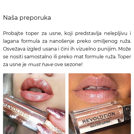
Naša preporuka
Probajte toper za usne, koji predstavlja nelepljivu i
lagana formula za nanošenje preko omiljenog ruža.
Osvežava izgled usana i čini ih vizuelno punijim. Može
se nositi samostalno ili preko mat formule ruža. Toper
za usne je
must have
ove sezone!