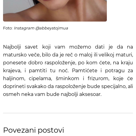
Foto:
Instagram @abbeystojmua
Najbolji savet koji vam možemo dati je da na
matursko veče, bilo da je reč o maloj ili velikoj maturi,
ponesete dobro raspoloženje, po kom ćete, na kraju
krajeva, i pamtiti tu noć. Pamtićete i potragu za
haljinom, cipelama, šminkom i frizurom, koje će
doprineti svakako da raspoloženje bude specijalno, ali
osmeh neka vam bude najbolji aksesoar.
Povezani postovi