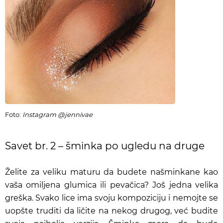
Foto:
Instagram @jennivae
Savet br. 2 – šminka po ugledu na druge
Želite za veliku maturu da budete našminkane kao
vaša omiljena glumica ili pevačica? Još jedna velika
greška. Svako lice ima svoju kompoziciju i nemojte se
uopšte truditi da ličite na nekog drugog, već budite