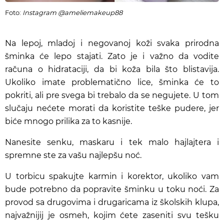
Foto:
Instagram @ameliemakeup88
Na lepoj, mladoj i negovanoj koži svaka prirodna
šminka će lepo stajati. Zato je i važno da vodite
računa o hidrataciji, da bi koža bila što blistavija.
Ukoliko imate problematično lice, šminka će to
pokriti, ali pre svega bi trebalo da se negujete. U tom
slučaju nećete morati da koristite teške pudere, jer
biće mnogo prilika za to kasnije.
Nanesite senku, maskaru i tek malo hajlajtera i
spremne ste za vašu najlepšu noć.
U torbicu spakujte karmin i korektor, ukoliko vam
bude potrebno da popravite šminku u toku noći. Za
provod sa drugovima i drugaricama iz školskih klupa,
najvažnijij je osmeh, kojim ćete zaseniti svu tešku