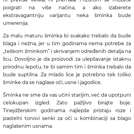
poigrati na više načina, a ako izaberete
ekstravagantniju varijantu neka šminka bude
umerenija.
Za malu maturu šminka bi svakako trebalo da bude
blaga i nežna, jer u tim godinama nema potrebe za
„teškom šminkom” i skrivanjem određenih detalja na
licu. Dovoljno je da proizvodi za ulepšavanje istaknu
prirodnu lepotu, te bi samim tim i šminka trebalo da
bude suptilna. Za mlado lice je potrebno tek toliko
šminke da se naglase oči, usne i jagodice.
Šminka ne sme da vas učini starijim, već da upotpuni
celokupan izgled. Zato pažljivo birajte boje.
Tinejdžerskim godinama najlepše pristaju roze i
pastelni tonovi senki za oči u kombinaciji sa blago
naglašenim usnama.