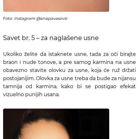
Foto:
Instagram @anapavasovic
Savet br. 5 – za naglašene usne
Ukoliko želite da istaknete usne, tada za oči birajte
braon i nude tonove, a pre samog karmina na usne
obavezno stavite olovku za usne, koja će ruž držati
postojanijim. Olovka za usne treba da bude za nijansu
tamnija od karmina, kako bi se postigao efekat
vizuelno
punijih usana.