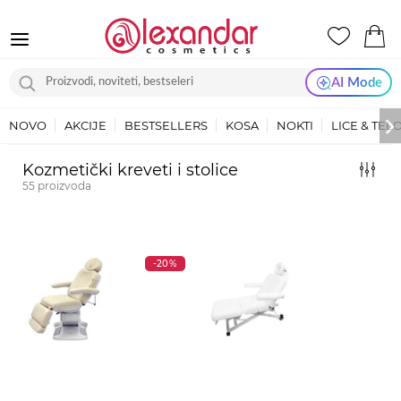
AI Mode
NOVO
AKCIJE
BESTSELLERS
KOSA
NOKTI
LICE & TEL
Kozmetički kreveti i stolice
55
proizvoda
-20%