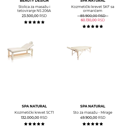
BEAUTY DESIGN
SPA NATURAL
Stolica za masažu i
Kozmetički krevet SKF sa
tetoviranje NS 206A
ormarićem
23.500,00
RSD
85.900,00
RSD
60.130,00
RSD
SPA NATURAL
SPA NATURAL
Kozmetički krevet SCT1
Sto za masažu - Mirage
132.000,00
RSD
49.900,00
RSD