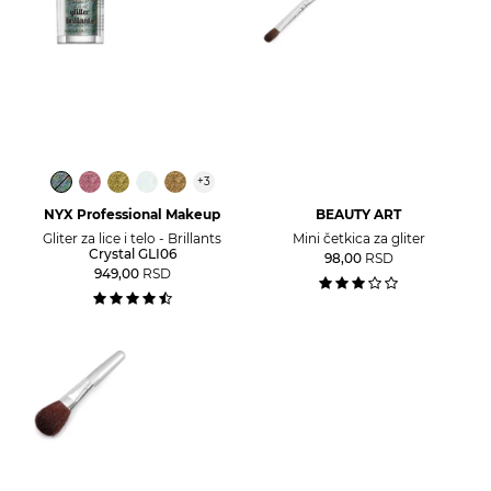
+
3
NYX Professional Makeup
BEAUTY ART
Gliter za lice i telo - Brillants
Mini četkica za gliter
Crystal GLI06
98,00
RSD
949,00
RSD