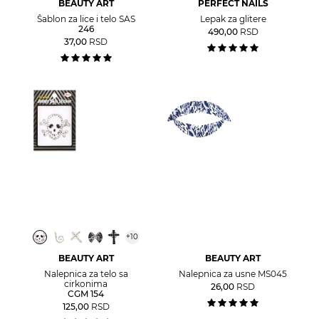
BEAUTY ART
PERFECT NAILS
Šablon za lice i telo SAS
Lepak za glitere
246
490,00
RSD
37,00
RSD
+
10
BEAUTY ART
BEAUTY ART
Nalepnica za telo sa
Nalepnica za usne MS045
cirkonima
26,00
RSD
CGM 154
125,00
RSD