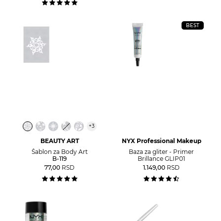
BEST
+
3
BEAUTY ART
NYX Professional Makeup
Šablon za Body Art
Baza za gliter - Primer
B-119
Brillance GLIP01
77,00
RSD
1.149,00
RSD