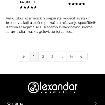
649,00
RSD
Veliki izbor kozmetičkih preparata, vodećih svetskih
brendova, koji uspešno pomažu u rešavanju specifičnih
izazova sa kojima se susrećemo svakodnevno: kreme,
serumi, ulja, maske, gelovi, tonici za lice...
1
2
3
…
14
O nama