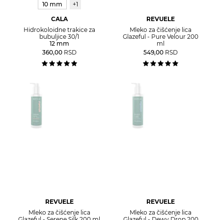
10 mm
+1
CALA
REVUELE
Hidrokoloidne trakice za
Mleko za čišćenje lica
bubuljice 30/1
Glazeful - Pure Velour 200
12 mm
ml
360,00
RSD
549,00
RSD
REVUELE
REVUELE
Mleko za čišćenje lica
Mleko za čišćenje lica
Glazeful - Serene Silk 200 ml
Glazeful - Dewy Drop 200