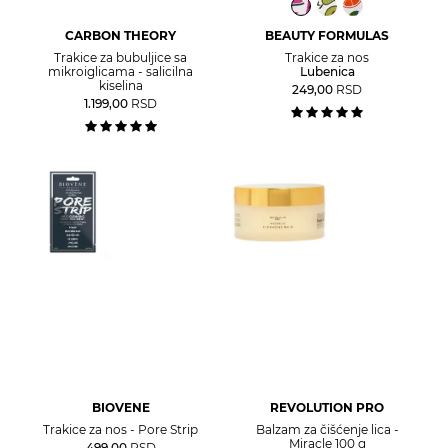
CARBON THEORY
BEAUTY FORMULAS
Trakice za bubuljice sa
Trakice za nos
mikroiglicama - salicilna
Lubenica
kiselina
249,00
RSD
1.199,00
RSD
BIOVENE
REVOLUTION PRO
Trakice za nos - Pore Strip
Balzam za čišćenje lica -
Miracle 100 g
499,00
RSD