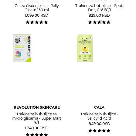
Gel za čišćenje lica - Jelly
Trakice za bubuljice - Spot,
Gleam 150 ml
Dot, Go! 60/1
1.099,00
RSD
829,00
RSD
REVOLUTION SKINCARE
CALA
Trakice za bubuljice sa
Trakice za bubuljice -
mikroiglicama - Super Dart
Salicylid Acid
9/1
849,00
RSD
1.249,00
RSD