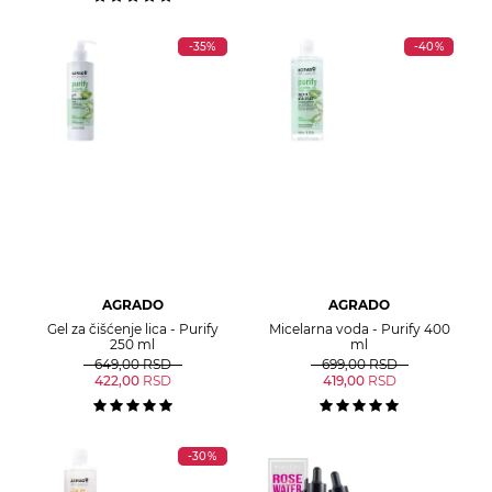
-35%
-40%
AGRADO
AGRADO
Gel za čišćenje lica - Purify
Micelarna voda - Purify 400
250 ml
ml
649,00
RSD
699,00
RSD
422,00
RSD
419,00
RSD
-30%