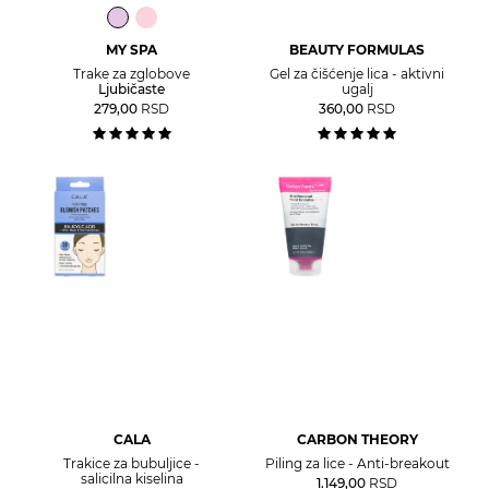
MY SPA
BEAUTY FORMULAS
Trake za zglobove
Gel za čišćenje lica - aktivni
Ljubičaste
ugalj
279,00
RSD
360,00
RSD
CALA
CARBON THEORY
Trakice za bubuljice -
Piling za lice - Anti-breakout
salicilna kiselina
1.149,00
RSD