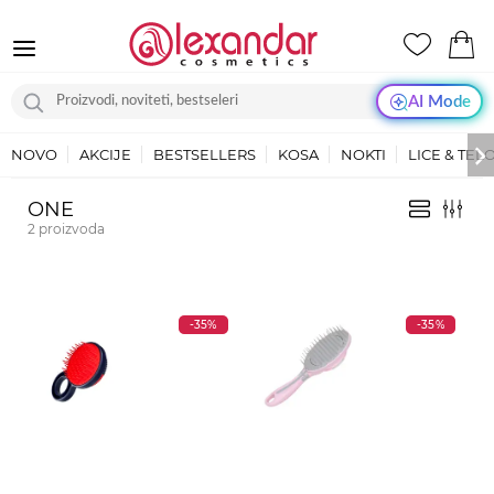
AI Mode
NOVO
AKCIJE
BESTSELLERS
KOSA
NOKTI
LICE & TEL
ONE
2
proizvoda
-35%
-35%