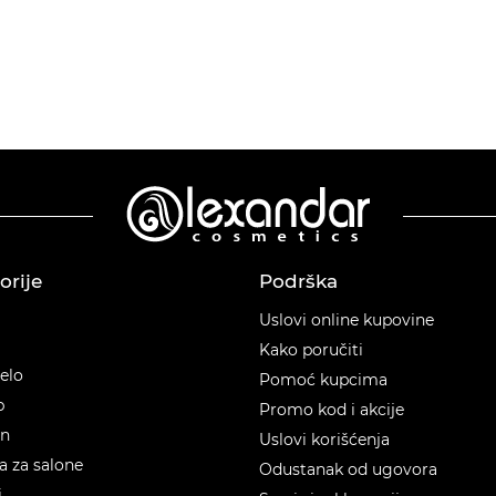
orije
Podrška
orije
Uslovi online kupovine
Kako poručiti
telo
Pomoć kupcima
p
Promo kod i akcije
en
Uslovi korišćenja
 za salone
Odustanak od ugovora
i