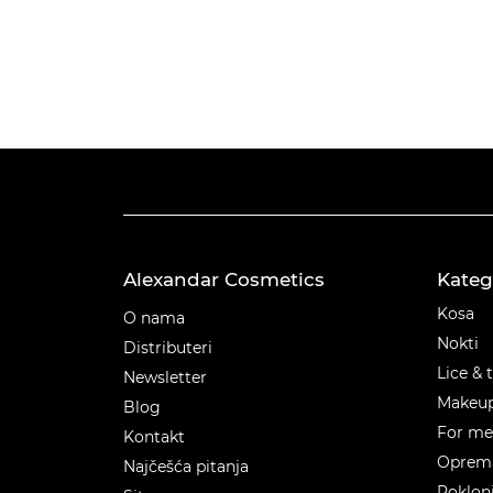
Alexandar Cosmetics
Kateg
Kateg
Kosa
O nama
Nokti
Distributeri
Lice & 
Newsletter
Makeu
Blog
For m
Kontakt
Oprema
Najčešća pitanja
Poklon