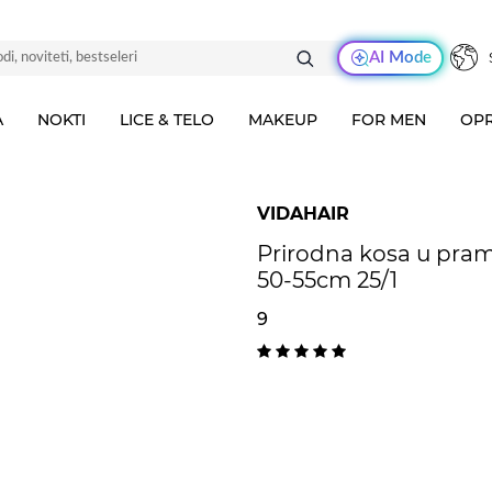
AI Mode
A
NOKTI
LICE & TELO
MAKEUP
FOR MEN
OPR
VIDAHAIR
Prirodna kosa u pra
50-55cm 25/1
9