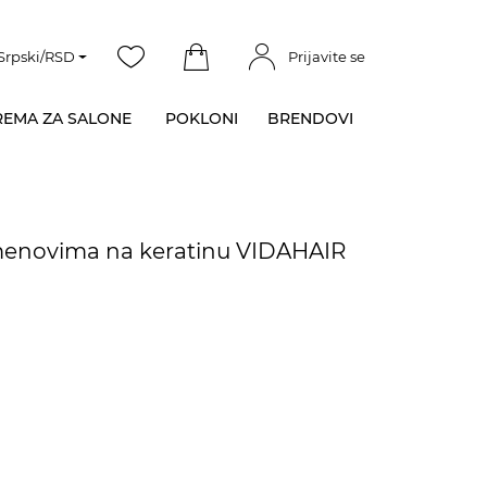
Srpski/RSD
Prijavite se
EMA ZA SALONE
POKLONI
BRENDOVI
menovima na keratinu VIDAHAIR