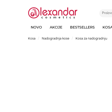
NOVO
AKCIJE
BESTSELLERS
KOS
Kosa
Nadogradnja kose
Kosa za nadogradnju