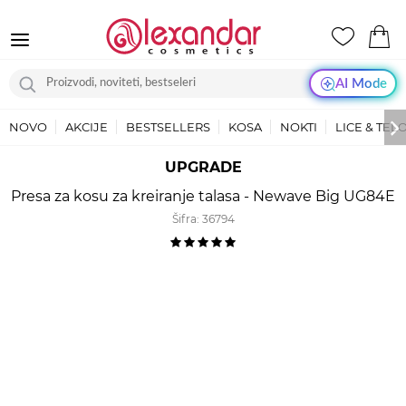
AI Mode
NOVO
AKCIJE
BESTSELLERS
KOSA
NOKTI
LICE & TEL
UPGRADE
Presa za kosu za kreiranje talasa - Newave Big UG84E
Šifra:
36794