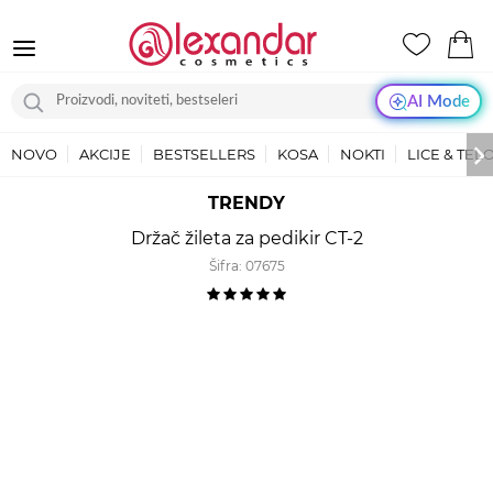
AI Mode
NOVO
AKCIJE
BESTSELLERS
KOSA
NOKTI
LICE & TEL
TRENDY
Držač žileta za pedikir CT-2
Šifra:
07675