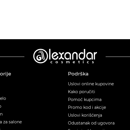
orije
Podrška
orije
Uslovi online kupovine
Kako poručiti
telo
Pomoć kupcima
p
Promo kod i akcije
en
Uslovi korišćenja
 za salone
Odustanak od ugovora
i