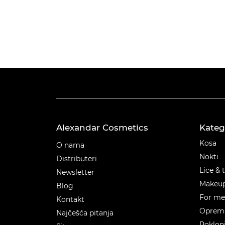
Alexandar Cosmetics
Kateg
Kateg
Kosa
O nama
Nokti
Distributeri
Lice & 
Newsletter
Makeu
Blog
For m
Kontakt
Oprema
Najčešća pitanja
Poklon