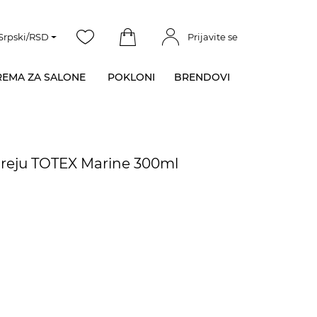
Srpski/RSD
Prijavite se
EMA ZA SALONE
POKLONI
BRENDOVI
preju TOTEX Marine 300ml