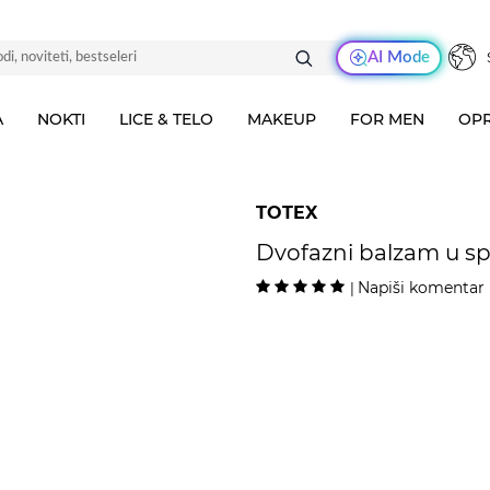
AI Mode
A
NOKTI
LICE & TELO
MAKEUP
FOR MEN
OPR
TOTEX
Dvofazni balzam u s
Napiši komentar
|