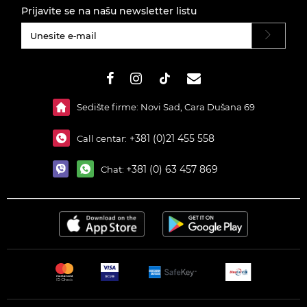
Prijavite se na našu newsletter listu
#}
Sedište firme: Novi Sad, Cara Dušana 69
+381 (0)21 455 558
Call centar:
+381 (0) 63 457 869
Chat: