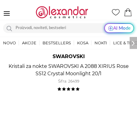
AI Mode
NOVO
AKCIJE
BESTSELLERS
KOSA
NOKTI
LICE & TEL
SWAROVSKI
Kristali za nokte SWAROVSKI A 2088 XIRIUS Rose
SS12 Crystal Moonlight 20/1
Šifra:
26499