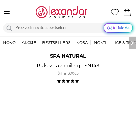
AI Mode
NOVO
AKCIJE
BESTSELLERS
KOSA
NOKTI
LICE & TEL
SPA NATURAL
Rukavica za piling - SN143
Šifra:
39065