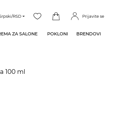
Srpski/RSD
Prijavite se
EMA ZA SALONE
POKLONI
BRENDOVI
ea 100 ml