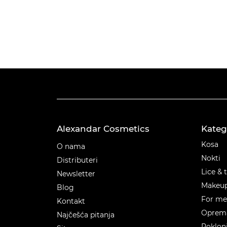
Alexandar Cosmetics
Kateg
Kateg
Kosa
O nama
Nokti
Distributeri
Lice & 
Newsletter
Makeu
Blog
For m
Kontakt
Oprema
Najčešća pitanja
Poklon