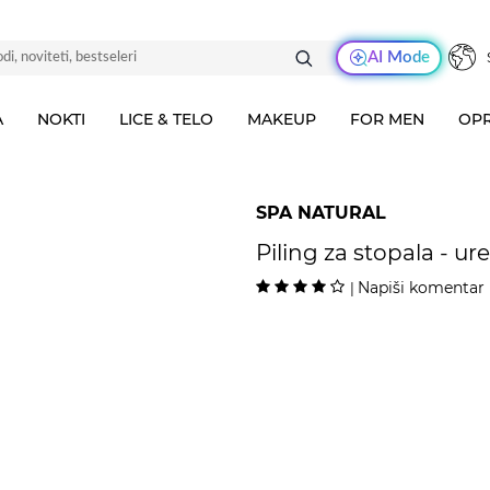
AI Mode
A
NOKTI
LICE & TELO
MAKEUP
FOR MEN
OPR
SPA NATURAL
Piling za stopala - ur
Napiši komentar
|