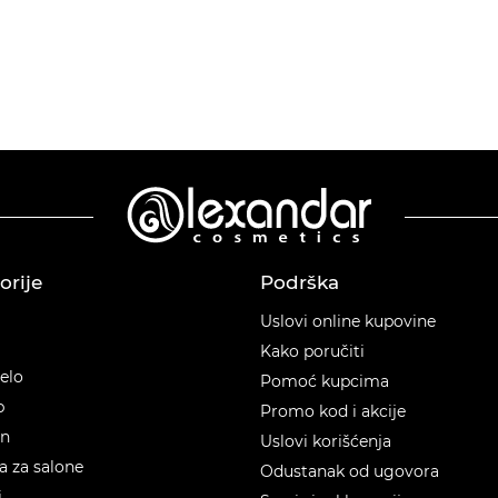
orije
Podrška
orije
Uslovi online kupovine
Kako poručiti
telo
Pomoć kupcima
p
Promo kod i akcije
en
Uslovi korišćenja
 za salone
Odustanak od ugovora
i