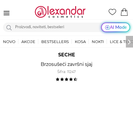
AI Mode
NOVO
AKCIJE
BESTSELLERS
KOSA
NOKTI
LICE & TEL
SECHE
Brzosušeći završni sjaj
Šifra:
11247