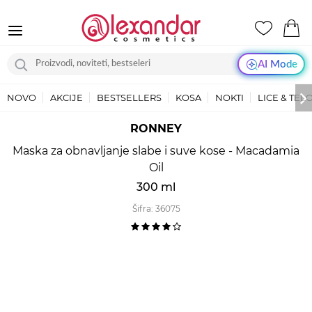
AI Mode
NOVO
AKCIJE
BESTSELLERS
KOSA
NOKTI
LICE & TEL
RONNEY
Maska za obnavljanje slabe i suve kose - Macadamia
Oil
300 ml
Šifra:
36075