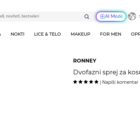
AI Mode
A
NOKTI
LICE & TELO
MAKEUP
FOR MEN
OPR
RONNEY
Dvofazni sprej za kos
Napiši komentar
|