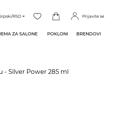
Srpski/RSD
Prijavite se
EMA ZA SALONE
POKLONI
BRENDOVI
u - Silver Power 285 ml