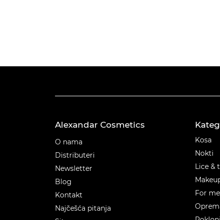
Alexandar Cosmetics
Kateg
Kateg
Kosa
O nama
Nokti
Distributeri
Lice & 
Newsletter
Makeu
Blog
For m
Kontakt
Oprema
Najčešća pitanja
Poklon