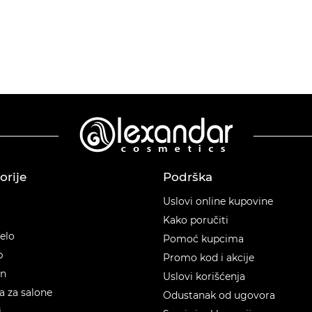
orije
Podrška
orije
Uslovi online kupovine
Kako poručiti
telo
Pomoć kupcima
p
Promo kod i akcije
en
Uslovi korišćenja
 za salone
Odustanak od ugovora
i