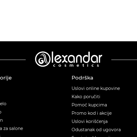
orije
Podrška
orije
Uslovi online kupovine
Kako poručiti
telo
Pomoć kupcima
p
Promo kod i akcije
en
Uslovi korišćenja
 za salone
Odustanak od ugovora
i