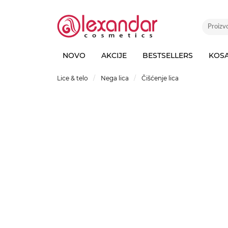
NOVO
AKCIJE
BESTSELLERS
KOS
Lice & telo
Nega lica
Čišćenje lica