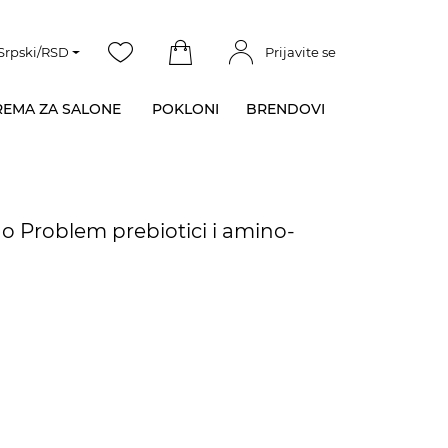
Srpski/RSD
Prijavite se
EMA ZA SALONE
POKLONI
BRENDOVI
 No Problem prebiotici i amino-