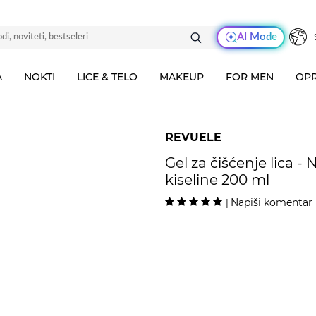
AI Mode
A
NOKTI
LICE & TELO
MAKEUP
FOR MEN
OPR
REVUELE
Gel za čišćenje lica -
kiseline 200 ml
Napiši komentar
|