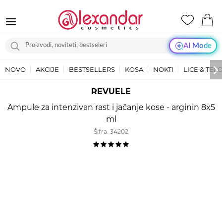
AI Mode
NOVO
AKCIJE
BESTSELLERS
KOSA
NOKTI
LICE & TEL
REVUELE
Ampule za intenzivan rast i jačanje kose - arginin 8x5
ml
Šifra:
34202