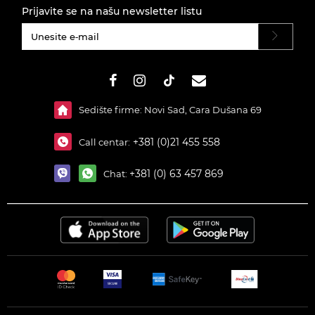
Prijavite se na našu newsletter listu
#}
Sedište firme: Novi Sad, Cara Dušana 69
+381 (0)21 455 558
Call centar:
+381 (0) 63 457 869
Chat: