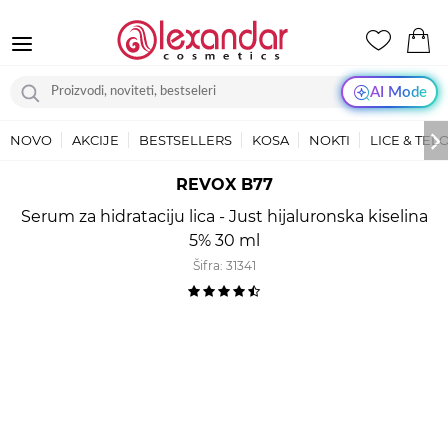
AI Mode
NOVO
AKCIJE
BESTSELLERS
KOSA
NOKTI
LICE & TEL
REVOX B77
Serum za hidrataciju lica - Just hijaluronska kiselina
5% 30 ml
Šifra:
31341