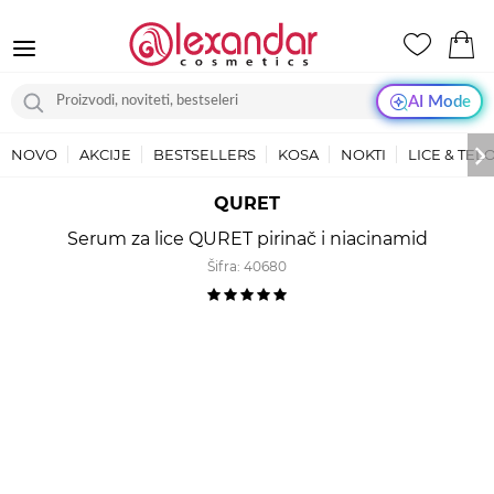
AI Mode
NOVO
AKCIJE
BESTSELLERS
KOSA
NOKTI
LICE & TEL
QURET
Serum za lice QURET pirinač i niacinamid
Šifra:
40680