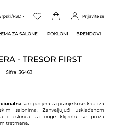
Srpski/RSD
Prijavite se
EMA ZA SALONE
POKLONI
BRENDOVI
RA - TRESOR FIRST
Šifra: 36463
cionalna
šamponjera za pranje kose, kao i za
skim salonima. Zahvaljujući usklađenom
na i oslonca za noge klijentu se pruža
m tretmana.