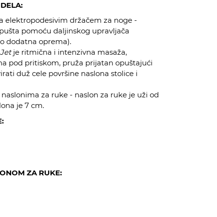
DELA:
sa elektropodesivim držačem za noge -
spušta pomoću daljinskog upravljača
ao dodatna oprema).
Jet
je ritmična i intenzivna masaža,
a pod pritiskom, pruža prijatan opuštajući
rati duž cele površine naslona stolice i
naslonima za ruke - naslon za ruke je uži od
ona je 7 cm.
:
LONOM ZA RUKE: