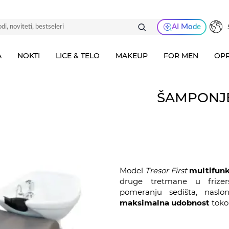
AI Mode
A
NOKTI
LICE & TELO
MAKEUP
FOR MEN
OPR
ŠAMPONJE
Model
Tresor First
multifunk
druge tretmane u frizer
pomeranju sedišta, naslo
maksimalna udobnost
toko