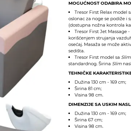
MOGUĆNOST ODABIRA MO
Tresor First Relax model 
oslonac za noge se podiže i 
(dostupna nožna kontrola k
Tresor First Jet Massage -
korišćenjem strujanja vazduh
osećaj. Masaža se može aktivi
sedišta.
Tresor First model sa
Slim
standardnog. Širina
Slim
nasl
TEHNIČKE KARAKTERISTIKE
Dužina 130 cm - 169 cm;
Širina 81 cm;
Visina 98 cm.
DIMENZIJE SA USKIM NAS
Dužina 130 cm - 169 cm;
Širina 67 cm;
Visina 98 cm.