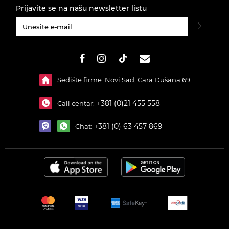
Prijavite se na našu newsletter listu
#}
Sedište firme: Novi Sad, Cara Dušana 69
+381 (0)21 455 558
Call centar:
+381 (0) 63 457 869
Chat: