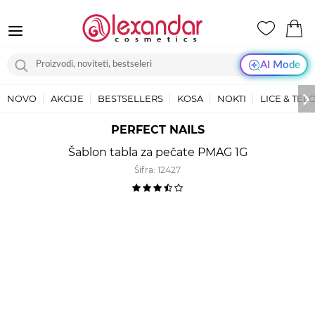
AI Mode
NOVO
AKCIJE
BESTSELLERS
KOSA
NOKTI
LICE & TEL
PERFECT NAILS
Šablon tabla za pečate PMAG 1G
Šifra:
12427