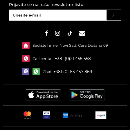
Prijavite se na našu newsletter listu
#}
Sedište firme: Novi Sad, Cara Dušana 69
+381 (0)21 455 558
Call centar:
+381 (0) 63 457 869
Chat: