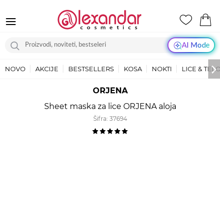
AI Mode
NOVO
AKCIJE
BESTSELLERS
KOSA
NOKTI
LICE & TEL
ORJENA
Sheet maska za lice ORJENA aloja
Šifra:
37694