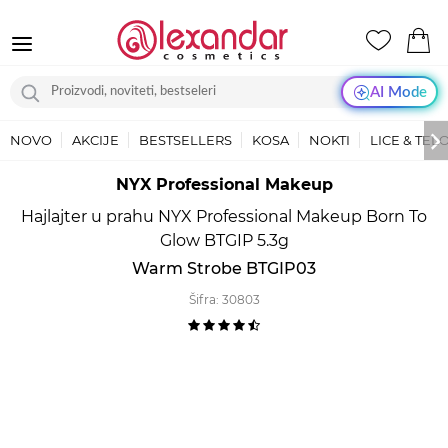
AI Mode
NOVO
AKCIJE
BESTSELLERS
KOSA
NOKTI
LICE & TEL
NYX Professional Makeup
Hajlajter u prahu NYX Professional Makeup Born To
Glow BTGIP 5.3g
Warm Strobe BTGIP03
Šifra:
30803