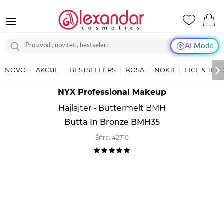
AI Mode
NOVO
AKCIJE
BESTSELLERS
KOSA
NOKTI
LICE & TEL
NYX Professional Makeup
Hajlajter - Buttermelt BMH
Butta In Bronze BMH35
Šifra:
42710