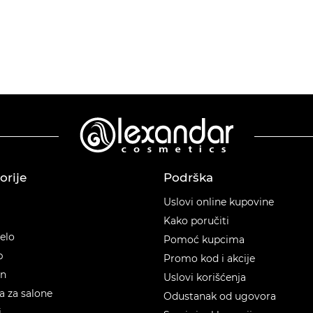
orije
Podrška
orije
Uslovi online kupovine
Kako poručiti
telo
Pomoć kupcima
p
Promo kod i akcije
en
Uslovi korišćenja
 za salone
Odustanak od ugovora
i