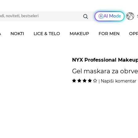
AI Mode
A
NOKTI
LICE & TELO
MAKEUP
FOR MEN
OPR
NYX Professional Makeu
Gel maskara za obrve
Napiši komentar
|